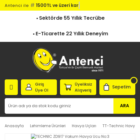
#
1500TL ve üzeri kargo
Antenci ile
Sektörde 55 Yıllık Tecrübe
E-Ticarette 22 Yıllık Deneyim
Giriş
Üyeliksiz
Sepetim
Üye Ol
Alışveriş
ARA
Anasayfa
Lehimleme Ürünleri
Havya Uçları
TT-Technic Havya U