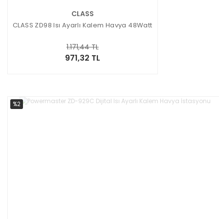
CLASS
CLASS ZD98 Isı Ayarlı Kalem Havya 48Watt
1.171,44 TL
971,32 TL
%2