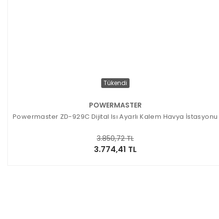
Tükendi
POWERMASTER
Powermaster ZD-929C Dijital Isı Ayarlı Kalem Havya İstasyonu
3.850,72 TL
3.774,41 TL