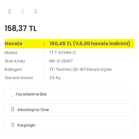
158,37 TL
Havale
150,45 TL (%5,00 havale indirimi)
Marka
TT T-ECHNI-C
Stok Kodu
N5-3-ZD917
Kategori
TT-Technic ZD-917 Havya Uçları
Garanti Süresi
24 Ay
Arkadaşına Öner
Karşılaştır