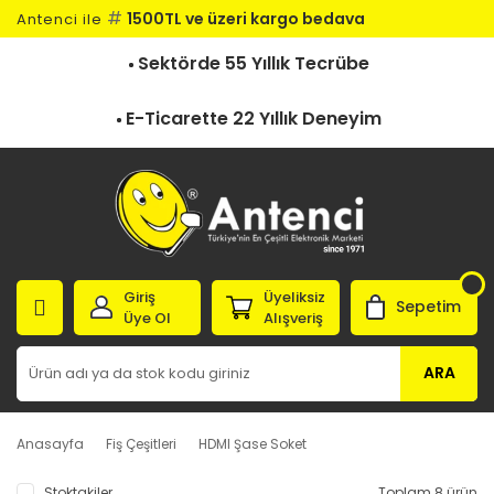
#
1500TL ve üzeri kargo bedava
Antenci ile
Sektörde 55 Yıllık Tecrübe
E-Ticarette 22 Yıllık Deneyim
Giriş
Üyeliksiz
Sepetim
Üye Ol
Alışveriş
ARA
Anasayfa
Fiş Çeşitleri
HDMI Şase Soket
Stoktakiler
Toplam 8 ürün