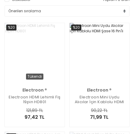
%20
%20
Tükendi
Electroon ®
Electroon ®
Electroon HDMI Lehimli Fiş
Electroon Mini Uydu
19pin HD801
Alıcılar İçin Kablolu HDMI
Şase 16 Pin'li
121,89 TL
90,22 TL
97,42 TL
71,99 TL