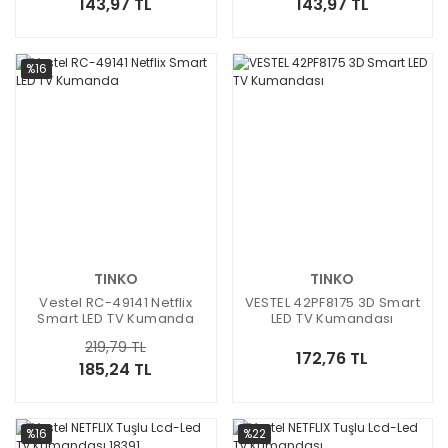
143,97 TL
143,97 TL
%16
TINKO
TINKO
Vestel RC-49141 Netflix
VESTEL 42PF8175 3D Smart
Smart LED TV Kumanda
LED TV Kumandası
219,79 TL
172,76 TL
185,24 TL
%16
%22