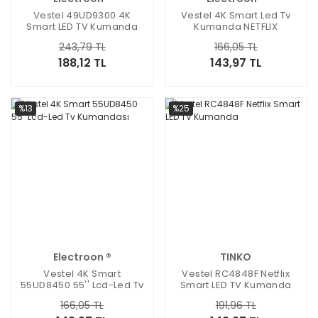
Vestel 49UD9300 4K
Vestel 4K Smart Led Tv
Smart LED TV Kumanda
Kumanda NETFLIX
YouTube RC43135
243,79 TL
166,05 TL
188,12 TL
143,97 TL
%13
%25
Electroon ®
TINKO
Vestel 4K Smart
Vestel RC4848F Netflix
55UD8450 55'' Lcd-Led Tv
Smart LED TV Kumanda
Kumandası
166,05 TL
191,96 TL