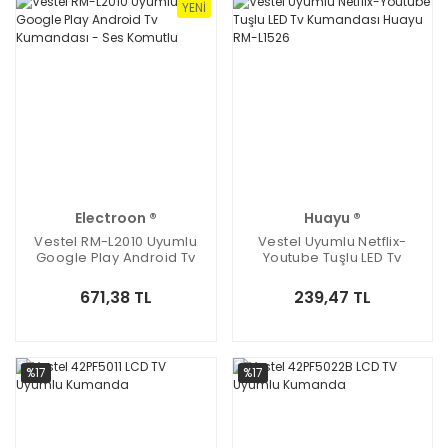
YENI
Electroon ®
Huayu ®
Vestel RM-L2010 Uyumlu
Vestel Uyumlu Netflix-
Google Play Android Tv
Youtube Tuşlu LED Tv
Kumandası - Ses Komutlu
Kumandası Huayu RM-
L1526
671,38 TL
239,47 TL
%17
%17