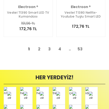
Electroon ®
Electroon ®
Vestel T1390 Smart LED TV
Vestel T1380 Netflix-
Kumandası
Youtube Tuşlu Smart LED
Tv Kumanda
191,96 TL
172,76 TL
172,76 TL
1
2
3
4
..
53
HER YERDEYİZ!