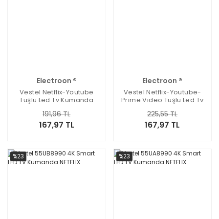
Electroon ®
Electroon ®
Vestel Netflix-Youtube
Vestel Netflix-Youtube-
Tuşlu Led Tv Kumanda
Prime Video Tuşlu Led Tv
RC4390-30100824
Kumanda RC4390P-
191,96 TL
225,55 TL
30101765
167,97 TL
167,97 TL
%23
%23