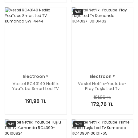
%10
Electroon ®
Electroon ®
Vestel RC43140 Netflix
Vestel Netflix-Youtube-
YouTube Smart Led TV
Play Tuşlu Led Tv
Kumanda SW-4444
Kumanda RC43137-
191,96 TL
30101403
191,96 TL
172,76 TL
%12
%26