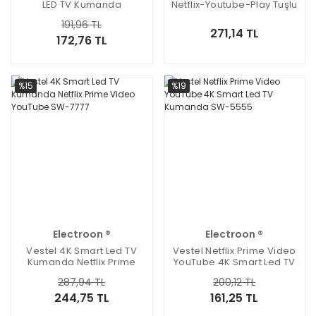
LED TV Kumanda
Netflix-Youtube-Play Tuşlu
Lcd-Led Tv Kumanda
191,96 TL
271,14 TL
172,76 TL
%15
%19
Electroon ®
Electroon ®
Vestel 4K Smart Led TV
Vestel Netflix Prime Video
Kumanda Netflix Prime
YouTube 4K Smart Led TV
Video YouTube SW-7777
Kumanda SW-5555
287,94 TL
200,12 TL
244,75 TL
161,25 TL