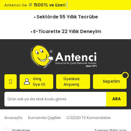
#
1500TL ve üzeri ka
Antenci ile
Sektörde 55 Yıllık Tecrübe
E-Ticarette 22 Yıllık Deneyim
Giriş
Üyeliksiz
Sepetim
Üye Ol
Alışveriş
ARA
Anasayfa
Kumanda Çeşitleri
LCD/LED TV Kumandaları
Stoktakiler
Toplam 1566 ürün