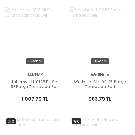
Tükendi
Tükendi
JAKEMY
WellHise
Jakemy JM-8125 Bit Set
Wellhise WH-90 115 Parça
58Parça Tornavida Seti
Tornavida Seti
1.007,79 TL
983,79 TL
%16
%10