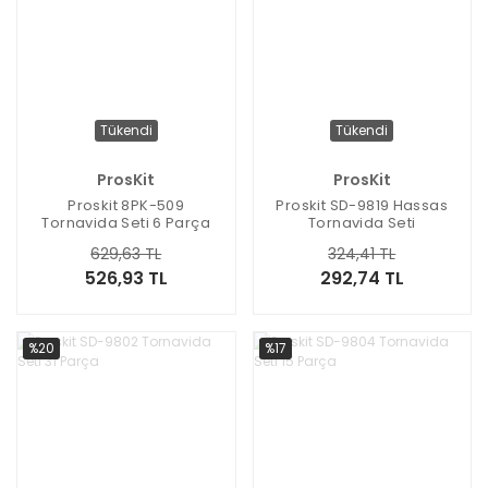
Tükendi
Tükendi
ProsKit
ProsKit
Proskit 8PK-509
Proskit SD-9819 Hassas
Tornavida Seti 6 Parça
Tornavida Seti
629,63 TL
324,41 TL
526,93 TL
292,74 TL
%20
%17