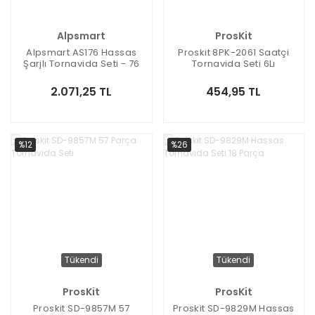
Alpsmart
ProsKit
Alpsmart AS176 Hassas
Proskit 8PK-2061 Saatçi
Şarjlı Tornavida Seti - 76
Tornavida Seti 6Lı
Parça
2.071,25 TL
454,95 TL
%12
%26
Tükendi
Tükendi
ProsKit
ProsKit
Proskit SD-9857M 57
Proskit SD-9829M Hassas