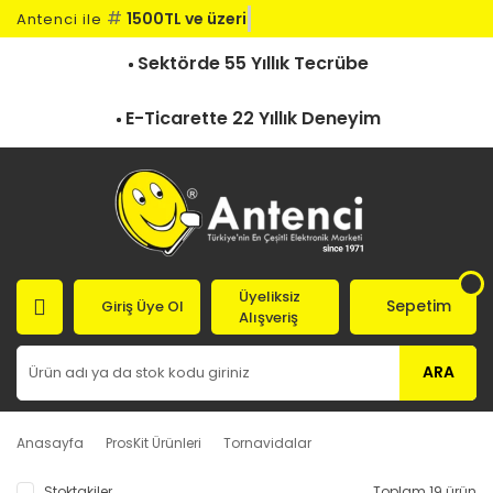
#
1500TL ve üzeri k
Antenci ile
Sektörde 55 Yıllık Tecrübe
E-Ticarette 22 Yıllık Deneyim
Üyeliksiz
Sepetim
Giriş Üye Ol
Alışveriş
ARA
Anasayfa
ProsKit Ürünleri
Tornavidalar
Stoktakiler
Toplam 19 ürün