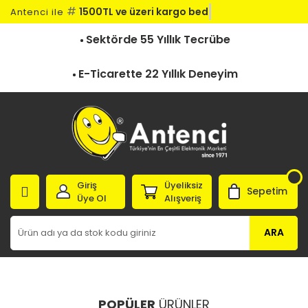
#
1500TL ve üzeri kargo bedava
Antenci ile
Sektörde 55 Yıllık Tecrübe
E-Ticarette 22 Yıllık Deneyim
Giriş
Üyeliksiz
Sepetim
Üye Ol
Alışveriş
ARA
POPÜLER
ÜRÜNLER