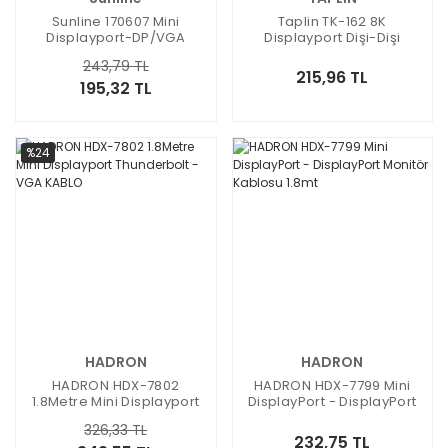
Sunline 170607 Mini
Taplin TK-162 8K
Displayport-DP/VGA
Displayport Dişi-Dişi
Dönüştürücü
Birleştirici
243,79 TL
215,96 TL
195,32 TL
%24
HADRON
HADRON
HADRON HDX-7802
HADRON HDX-7799 Mini
1.8Metre Mini Displayport
DisplayPort - DisplayPort
Thunderbolt - VGA KABLO
Monitör Kablosu 1.8mt
326,33 TL
232,75 TL