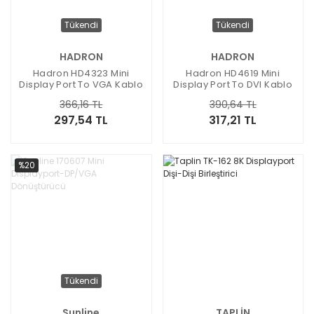
Tükendi
Tükendi
HADRON
HADRON
Hadron HD4323 Mini
Hadron HD4619 Mini
Display Port To VGA Kablo
Display Port To DVI Kablo
366,16 TL
390,64 TL
297,54 TL
317,21 TL
%20
Tükendi
Sunline
TAPLİN