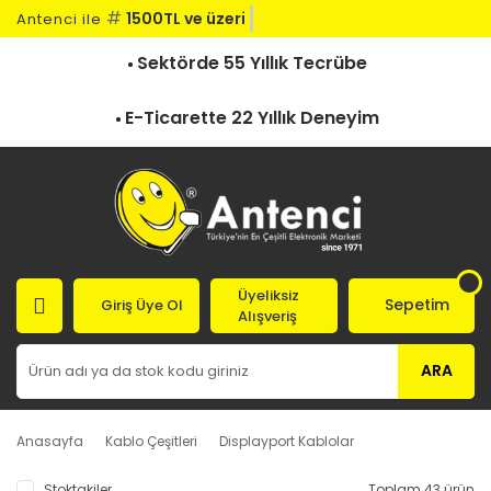
#
1500TL ve üzeri ka
Antenci ile
Sektörde 55 Yıllık Tecrübe
E-Ticarette 22 Yıllık Deneyim
Üyeliksiz
Sepetim
Giriş Üye Ol
Alışveriş
ARA
Anasayfa
Kablo Çeşitleri
Displayport Kablolar
Stoktakiler
Toplam 43 ürün