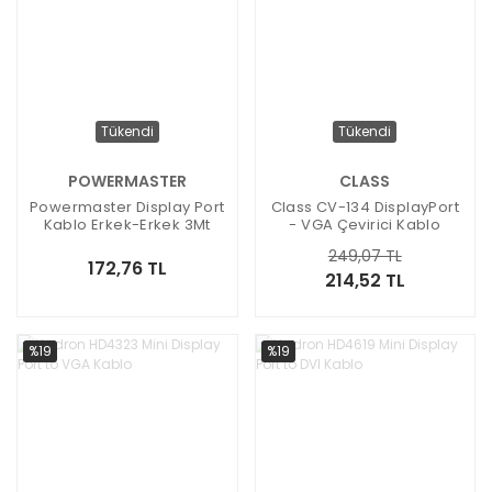
Tükendi
Tükendi
POWERMASTER
CLASS
Powermaster Display Port
Class CV-134 DisplayPort
Kablo Erkek-Erkek 3Mt
- VGA Çevirici Kablo
Beyaz
249,07 TL
172,76 TL
214,52 TL
%19
%19