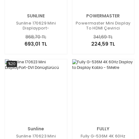
SUNLINE
POWERMASTER
Sunline 170629 Mini
Powermaster Mini Display
Displayport-
To HDMI Çevirici
HDMI/VGA/DVI
Thunderbolt Kablo 15Cm
868,70 TL
341,69 TL
Dönüştürücü
PM-12838
693,01 TL
224,59 TL
%20
Sunline
FULLY
Sunline 170623 Mini
Fully G-536M 4K 60Hz