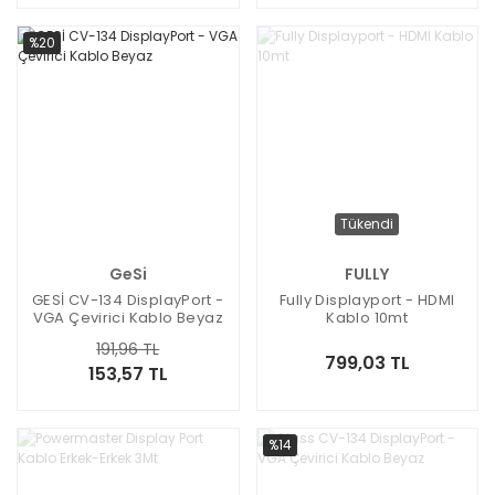
%20
Tükendi
GeSi
FULLY
GESİ CV-134 DisplayPort -
Fully Displayport - HDMI
VGA Çevirici Kablo Beyaz
Kablo 10mt
191,96 TL
799,03 TL
153,57 TL
%14