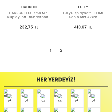
HADRON
FULLY
HADRON HDX-7759 Mini
Fully Displayport - HDMI
DisplayPort Thunderbolt -
Kablo 5mt 4kx2k
HDMI Kablo 1.8mt
232,75 TL
413,67 TL
1
2
HER YERDEYİZ!