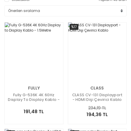
%17
FULLY
CLASS
Fully G-536K 4K 60Hz
CLASS CV-131 Displayport
Display To Display Kablo -
- HDMI Dişi Çevirici Kablo
1.5Metre
234,19 TL
191,48 TL
194,36 TL