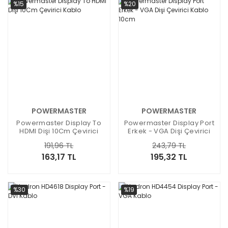
%15
%20
POWERMASTER
POWERMASTER
Powermaster Display To
Powermaster Display Port
HDMI Dişi 10Cm Çevirici
Erkek - VGA Dişi Çevirici
Kablo
Kablo 10cm
191,96 TL
243,79 TL
163,17 TL
195,32 TL
%30
%19