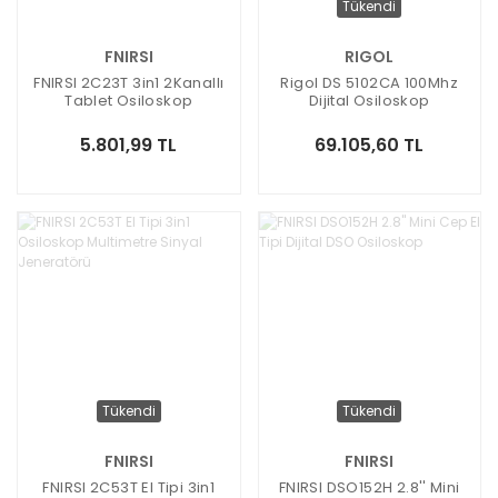
Tükendi
FNIRSI
RIGOL
FNIRSI 2C23T 3in1 2Kanallı
Rigol DS 5102CA 100Mhz
Tablet Osiloskop
Dijital Osiloskop
Multimetre Fonksiyon
Jeneratörü
5.801,99 TL
69.105,60 TL
Tükendi
Tükendi
FNIRSI
FNIRSI
FNIRSI 2C53T El Tipi 3in1
FNIRSI DSO152H 2.8'' Mini