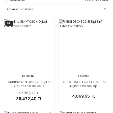
%13
SUNLINE
FNIRSI
Sunline SLN-1102C+ Dijital
FNIRSI DSO-TC3 El Tipi 3in1
Osiloskop 100MHz
Dijital Osiloskop
42.087,23 TL
4.069,55 TL
36.472,40 TL