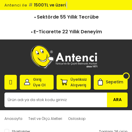
#
1500TL ve üzeri k
Antenci ile
Sektörde 55 Yıllık Tecrübe
E-Ticarette 22 Yıllık Deneyim
Giriş
Üyeliksiz
Sepetim
Üye Ol
Alışveriş
ARA
Anasayfa
Test ve Ölçü Aletleri
Osiloskop
Stoktakiler
Toplam 26 ürün