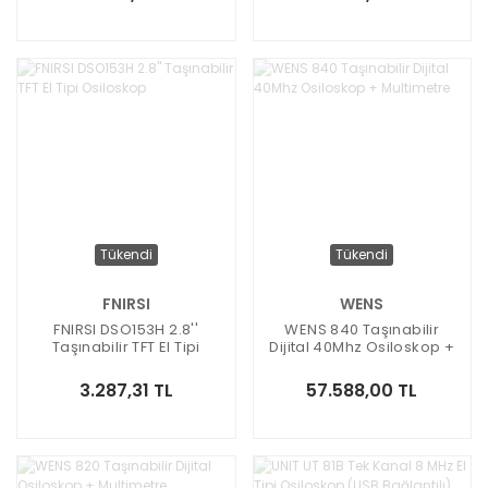
Tükendi
Tükendi
FNIRSI
WENS
FNIRSI DSO153H 2.8''
WENS 840 Taşınabilir
Taşınabilir TFT El Tipi
Dijital 40Mhz Osiloskop +
Osiloskop
Multimetre
3.287,31 TL
57.588,00 TL