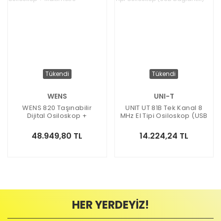
Tükendi
Tükendi
WENS
UNI-T
WENS 820 Taşınabilir
UNIT UT 81B Tek Kanal 8
Dijital Osiloskop +
MHz El Tipi Osiloskop (USB
Multimetre
Bağlantılı)
48.949,80 TL
14.224,24 TL
HER YERDEYİZ!