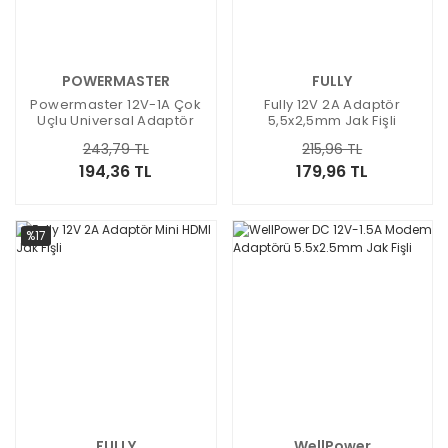
POWERMASTER
FULLY
Powermaster 12V-1A Çok
Fully 12V 2A Adaptör
Uçlu Universal Adaptör
5,5x2,5mm Jak Fişli
243,79 TL
215,96 TL
194,36 TL
179,96 TL
%17
FULLY
WellPower