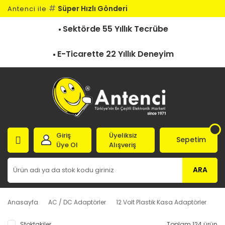
#
Süper Hızlı Gönderi
Antenci ile
Sektörde 55 Yıllık Tecrübe
E-Ticarette 22 Yıllık Deneyim
Giriş
Üyeliksiz
Sepetim
Üye Ol
Alışveriş
ARA
Anasayfa
AC / DC Adaptörler
12 Volt Plastik Kasa Adaptörler
Stoktakiler
Toplam 124 ürün