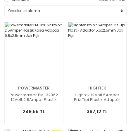
POWERMASTER
HIGHTEK
Powermaster PM-32862
Hightek 12Volt 5Amper
12Volt 2.5Amper Plastik
Priz Tipi Plastik Adaptör
Kasa Adaptör 5.5x2.5mm
5.5x2.5mm Jak Fişli
Jak Fişli
249,55 TL
367,12 TL