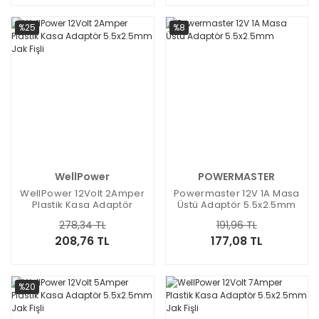
%25
%8
WellPower
POWERMASTER
WellPower 12Volt 2Amper
Powermaster 12V 1A Masa
Plastik Kasa Adaptör
Üstü Adaptör 5.5x2.5mm
5.5x2.5mm Jak Fişli
278,34 TL
191,96 TL
208,76 TL
177,08 TL
%20