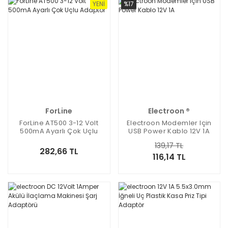
YENI
%17
ForLine
Electroon ®
ForLine AT500 3-12 Volt
Electroon Modemler Için
500mA Ayarlı Çok Uçlu
USB Power Kablo 12V 1A
Adaptör
139,17 TL
282,66 TL
116,14 TL