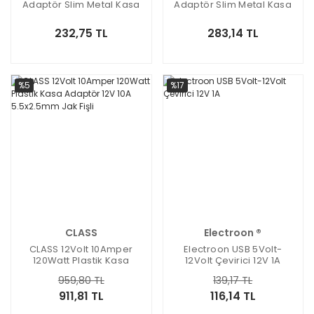
Adaptör Slim Metal Kasa
Adaptör Slim Metal Kasa
8x5x2cm
10x3x2
232,75 TL
283,14 TL
%5
%17
CLASS
Electroon ®
CLASS 12Volt 10Amper
Electroon USB 5Volt-
120Watt Plastik Kasa
12Volt Çevirici 12V 1A
Adaptör 12V 10A
959,80 TL
139,17 TL
5.5x2.5mm Jak Fişli
911,81 TL
116,14 TL