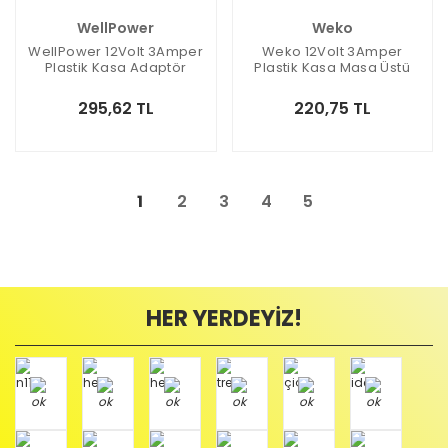
WellPower
Weko
WellPower 12Volt 3Amper
Weko 12Volt 3Amper
Plastik Kasa Adaptör
Plastik Kasa Masa Üstü
5.5x2.5mm Jak Fişli
Adaptör 5.5x2.5mm Jak
Fişli
295,62 TL
220,75 TL
1
2
3
4
5
HER YERDEYİZ!