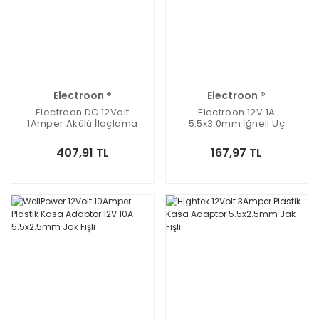
Electroon ®
Electroon ®
Electroon DC 12Volt
Electroon 12V 1A
1Amper Akülü İlaçlama
5.5x3.0mm İğneli Uç
Makinesi Şarj Adaptörü
Plastik Kasa Priz Tipi
Adaptör
407,91 TL
167,97 TL