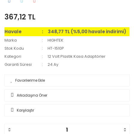
367,12 TL
Havale
348,77 TL (%5,00 havale indirimi)
Marka
HIGHTEK
Stok Kodu
HT-1510P
Kategori
12 Volt Plastik Kasa Adaptörler
Garanti Süresi
24 Ay
Arkadaşına Öner
Karşılaştır