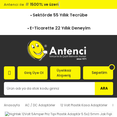
#
1500TL ve üzeri k
Antenci ile
Sektörde 55 Yıllık Tecrübe
E-Ticarette 22 Yıllık Deneyim
Üyeliksiz
Sepetim
Giriş Üye Ol
Alışveriş
ARA
Anasayfa
AC / DC Adaptörler
12 Volt Plastik Kasa Adaptörler
Hi