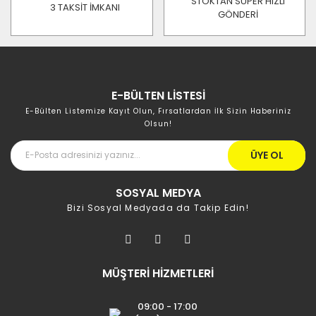
STOKTAN SÜPER HIZLI
3 TAKSİT İMKANI
GÖNDERİ
E-BÜLTEN LİSTESİ
E-Bülten Listemize Kayıt Olun, Fırsatlardan İlk Sizin Haberiniz
Olsun!
ÜYE OL
SOSYAL MEDYA
Bizi Sosyal Medyada da Takip Edin!
MÜŞTERİ HİZMETLERİ
09:00 - 17:00