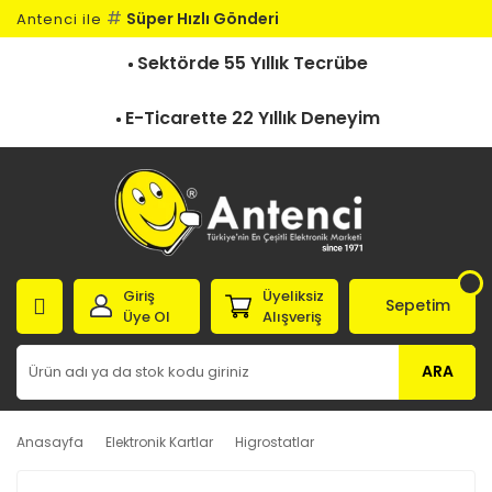
#
Süper Hızlı Gönderi
Antenci ile
Sektörde 55 Yıllık Tecrübe
E-Ticarette 22 Yıllık Deneyim
Giriş
Üyeliksiz
Sepetim
Üye Ol
Alışveriş
ARA
Anasayfa
Elektronik Kartlar
Higrostatlar