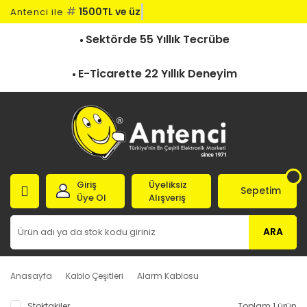
#
1500TL ve üze
Antenci ile
Sektörde 55 Yıllık Tecrübe
E-Ticarette 22 Yıllık Deneyim
Giriş
Üyeliksiz
Sepetim
Üye Ol
Alışveriş
ARA
Anasayfa
Kablo Çeşitleri
Alarm Kablosu
Stoktakiler
Toplam 1 ürün