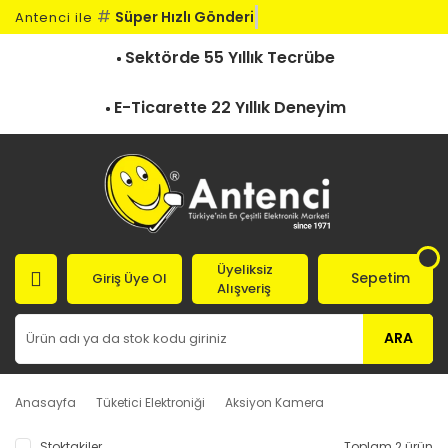
#
Süper Hızlı Gönderi
Antenci ile
Sektörde 55 Yıllık Tecrübe
E-Ticarette 22 Yıllık Deneyim
Üyeliksiz
Sepetim
Giriş Üye Ol
Alışveriş
ARA
Anasayfa
Tüketici Elektroniği
Aksiyon Kamera
Stoktakiler
Toplam 2 ürün