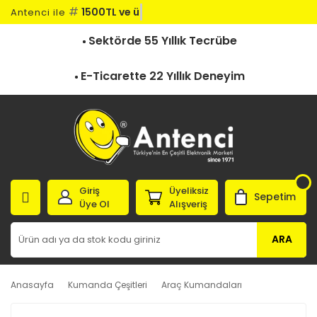
#
1500TL ve üz
Antenci ile
Sektörde 55 Yıllık Tecrübe
E-Ticarette 22 Yıllık Deneyim
Giriş
Üyeliksiz
Sepetim
Üye Ol
Alışveriş
ARA
Anasayfa
Kumanda Çeşitleri
Araç Kumandaları