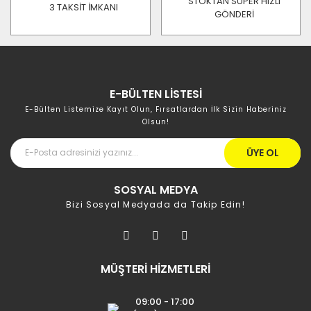
STOKTAN SÜPER HIZLI
3 TAKSİT İMKANI
GÖNDERİ
E-BÜLTEN LİSTESİ
E-Bülten Listemize Kayıt Olun, Fırsatlardan İlk Sizin Haberiniz
Olsun!
ÜYE OL
SOSYAL MEDYA
Bizi Sosyal Medyada da Takip Edin!
MÜŞTERİ HİZMETLERİ
09:00 - 17:00