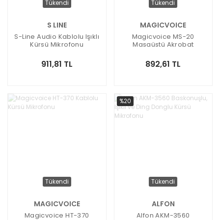
Tükendi
Tükendi
S LINE
MAGICVOICE
S-Line Audio Kablolu Işıklı
Magicvoice MS-20
Kürsü Mikrofonu
Masaüstü Akrobat
Ayarlanabilir Mikrofon
Sehpası
911,81 TL
892,61 TL
%20
Tükendi
Tükendi
MAGICVOICE
ALFON
Magicvoice HT-370
Alfon AKM-3560