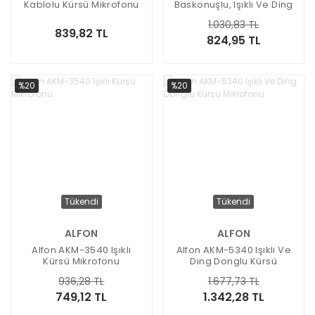
Kablolu Kürsü Mikrofonu
Baskonuşlu, Işıklı Ve Ding
Donglu Kürsü Mikrofonu
1.030,83 TL
839,82 TL
824,95 TL
%20
%20
Tükendi
Tükendi
ALFON
ALFON
Alfon AKM-3540 Işıklı
Alfon AKM-5340 Işıklı Ve
Kürsü Mikrofonu
Ding Donglu Kürsü
Mikrofonu
936,28 TL
1.677,73 TL
749,12 TL
1.342,28 TL