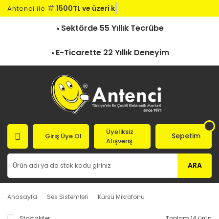
#
1500TL ve üzeri kar
Antenci ile
Sektörde 55 Yıllık Tecrübe
E-Ticarette 22 Yıllık Deneyim
Üyeliksiz
Sepetim
Giriş Üye Ol
Alışveriş
ARA
Anasayfa
Ses Sistemleri
Kürsü Mikrofonu
Stoktakiler
Toplam 14 ürün