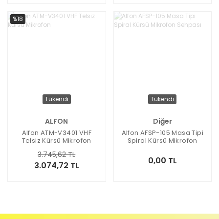
%18
Tükendi
Tükendi
ALFON
Diğer
Alfon ATM-V3401 VHF
Alfon AFSP-105 Masa Tipi
Telsiz Kürsü Mikrofon
Spiral Kürsü Mikrofon
Sehpası
3.745,62 TL
0,00 TL
3.074,72 TL