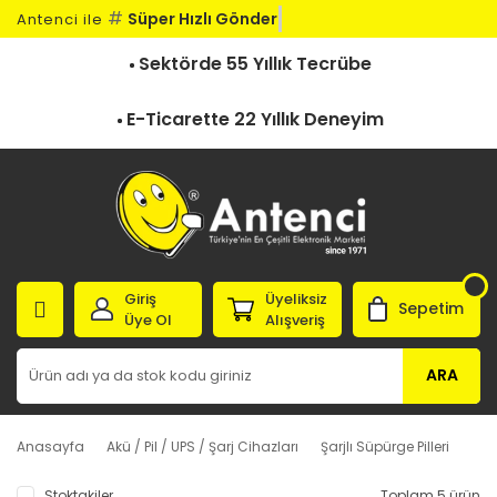
#
Süper Hızlı Gönderi
Antenci ile
Sektörde 55 Yıllık Tecrübe
E-Ticarette 22 Yıllık Deneyim
Giriş
Üyeliksiz
Sepetim
Üye Ol
Alışveriş
ARA
Anasayfa
Akü / Pil / UPS / Şarj Cihazları
Şarjlı Süpürge Pilleri
Stoktakiler
Toplam 5 ürün