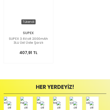
Tükendi
SUPEX
SUPEX 3.6Volt 2000mAh
3Lü Üst Üste Şarzlı
Süpürge Pili
407,91 TL
HER YERDEYİZ!