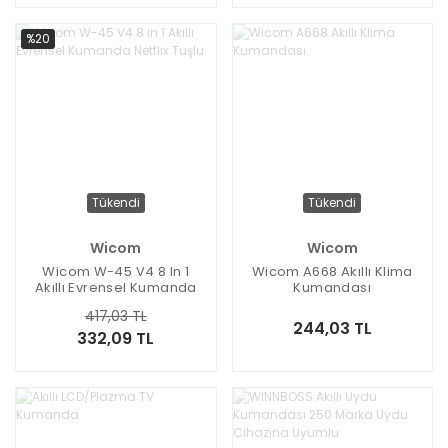
%20
Tükendi
Tükendi
Wicom
Wicom
Wicom W-45 V4 8 In 1
Wicom A668 Akıllı Klima
Akıllı Evrensel Kumanda
Kumandası
Netflix Tuşlu
417,03 TL
244,03 TL
332,09 TL