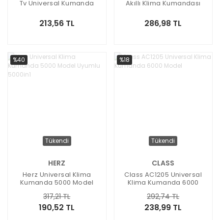
Tv Universal Kumanda
Akıllı Klima Kumandası
213,56 TL
286,98 TL
%40
%18
Tükendi
Tükendi
HERZ
CLASS
Herz Universal Klima
Class AC1205 Universal
Kumanda 5000 Model
Klima Kumanda 6000
Uyumlu 5000in1
Model
317,21 TL
292,74 TL
190,52 TL
238,99 TL