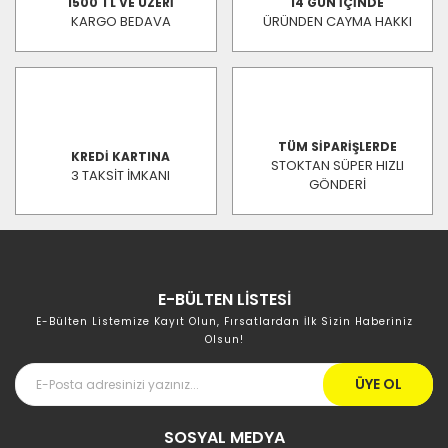
1500 TL VE ÜZERİ
14 GÜN İÇİNDE
KARGO BEDAVA
ÜRÜNDEN CAYMA HAKKI
TÜM SİPARİŞLERDE
KREDİ KARTINA
STOKTAN SÜPER HIZLI
3 TAKSİT İMKANI
GÖNDERİ
E-BÜLTEN LİSTESİ
E-Bülten Listemize Kayıt Olun, Fırsatlardan İlk Sizin Haberiniz
Olsun!
ÜYE OL
SOSYAL MEDYA