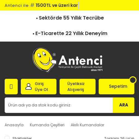
#
1500TL ve üzeri kargo
Antenci ile
Sektörde 55 Yıllık Tecrübe
E-Ticarette 22 Yıllık Deneyim
Giriş
Üyeliksiz
Sepetim
Üye Ol
Alışveriş
ARA
Anasayfa
Kumanda Çeşitleri
Akıllı Kumandalar
Stoktakiler
Toplam 26 ürün