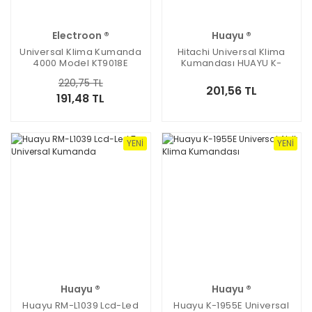
Electroon ®
Huayu ®
Universal Klima Kumanda
Hitachi Universal Klima
4000 Model KT9018E
Kumandası HUAYU K-
HT1964
220,75 TL
201,56 TL
191,48 TL
YENI
YENI
Huayu ®
Huayu ®
Huayu RM-L1039 Lcd-Led
Huayu K-1955E Universal