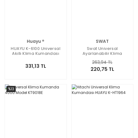
Huayu ®
SWAT
HUAYU K-6100 Universal
Swat Universal
Akıllı Klima Kumandası
Ayarlanabilir Klima
Kumanda 6000Model
263,94 TL
KR0525
331,13 TL
220,75 TL
%13