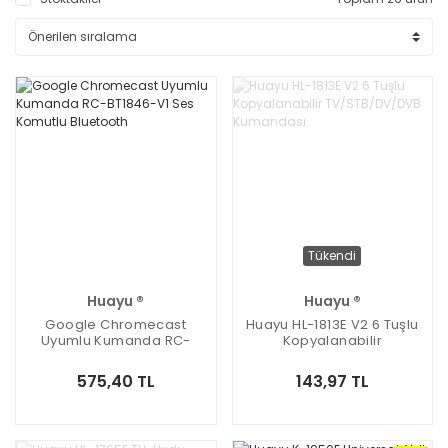
Tükendi
Huayu ®
Huayu ®
Google Chromecast
Huayu HL-1813E V2 6 Tuşlu
Uyumlu Kumanda RC-
Kopyalanabilir
BT1846-V1 Ses Komutlu
TV/STB/DV/DVB
Bluetooth
Kumandası
575,40 TL
143,97 TL