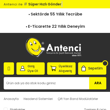
#
Süper Hızlı Gönderi
Antenci ile
Sektörde 55 Yıllık Tecrübe
E-Ticarette 22 Yıllık Deneyim
Giriş
Üyeliksiz
Sepetim
Üye Ol
Alışveriş
ARA
Anasayfa
Headend Sistemleri
Çift Yan Band Modülatörler
Stoktakiler
Toplam 6 ürün