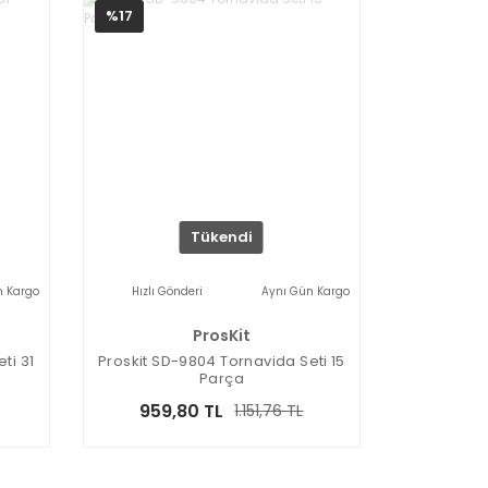
%17
Tükendi
n Kargo
Hızlı Gönderi
Aynı Gün Kargo
ProsKit
ti 31
Proskit SD-9804 Tornavida Seti 15
Parça
959,80 TL
1.151,76 TL