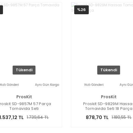
%26
Tükendi
Tükendi
Hızlı Gönderi
Aynı Gün Kargo
Hızlı Gönderi
Aynı Gü
ProsKit
ProsKit
roskit SD-9857M 57 Parça
Proskit SD-9829M Hassa
Tornavida Seti
Tornavida Seti 18 Parça
1.537,12 TL
878,70 TL
1.739,64 TL
1.180,55 TL