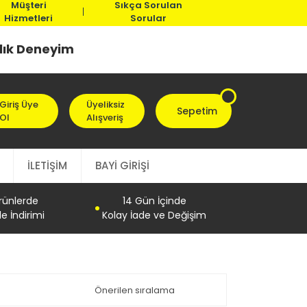
Müşteri
Sıkça Sorulan
Hizmetleri
Sorular
llık Deneyim
Giriş Üye
Üyeliksiz
Sepetim
Ol
Alışveriş
İLETİŞİM
BAYİ GİRİŞİ
Ürünlerde
14 Gün İçinde
e İndirimi
Kolay İade ve Değişim