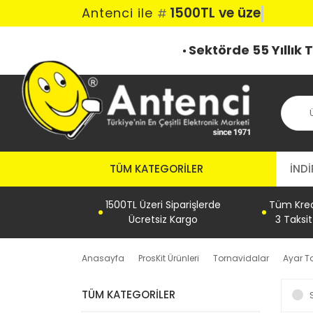
1500TL ve üzeri k
Antenci ile
#
Sektörde 55 Yıllık
TÜM KATEGORILER
İNDİ
1500TL Üzeri Siparişlerde
Tüm Kredi
Ücretsiz Kargo
3 Taksi
Anasayfa
ProsKit Ürünleri
Tornavidalar
Ayar T
TÜM KATEGORILER