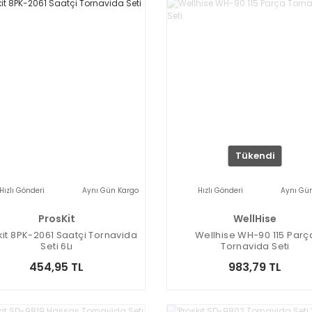
Tükendi
Hızlı Gönderi
Aynı Gün Kargo
Hızlı Gönderi
Aynı Gü
ProsKit
WellHise
kit 8PK-2061 Saatçi Tornavida
Wellhise WH-90 115 Parç
Seti 6Lı
Tornavida Seti
454,95 TL
983,79 TL