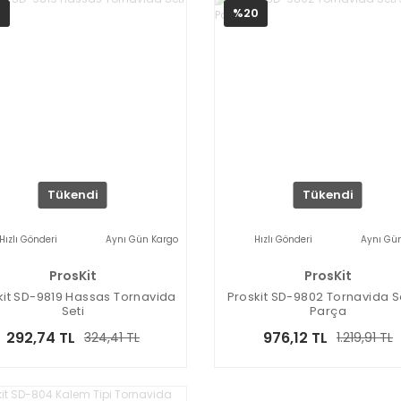
0
%20
Tükendi
Tükendi
Hızlı Gönderi
Aynı Gün Kargo
Hızlı Gönderi
Aynı Gü
ProsKit
ProsKit
kit SD-9819 Hassas Tornavida
Proskit SD-9802 Tornavida Se
Seti
Parça
292,74 TL
976,12 TL
324,41 TL
1.219,91 TL