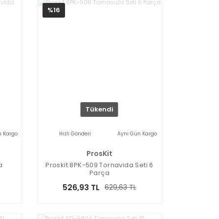
%16
Tükendi
n Kargo
Hızlı Gönderi
Aynı Gün Kargo
ProsKit
a
Proskit 8PK-509 Tornavida Seti 6
Parça
526,93 TL
629,63 TL