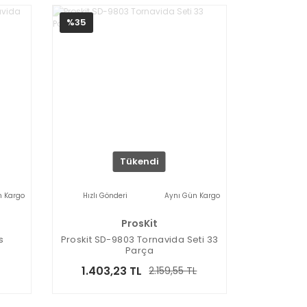
%35
Tükendi
n Kargo
Hızlı Gönderi
Aynı Gün Kargo
ProsKit
s
Proskit SD-9803 Tornavida Seti 33
Parça
1.403,23 TL
2.159,55 TL