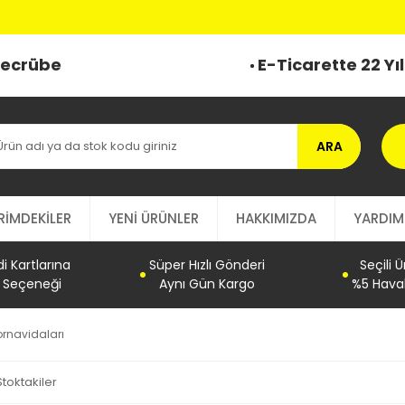
 Tecrübe
E-Ticarette 22 Yı
ARA
RİMDEKİLER
YENİ ÜRÜNLER
HAKKIMIZDA
YARDIM
 Kartlarına
Süper Hızlı Gönderi
Seçili 
t Seçeneği
Aynı Gün Kargo
%5 Haval
ornavidaları
Stoktakiler