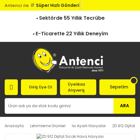
#
Süper Hızlı Gönderi
Antenci ile
Sektörde 55 Yıllık Tecrübe
E-Ticarette 22 Yıllık Deneyim
Üyeliksiz
Sepetim
Giriş Üye Ol
Alışveriş
ARA
Anasayfa
Lehimleme Ürünleri
Isı Ayarlı Havyalar
ZD 912 Dijital