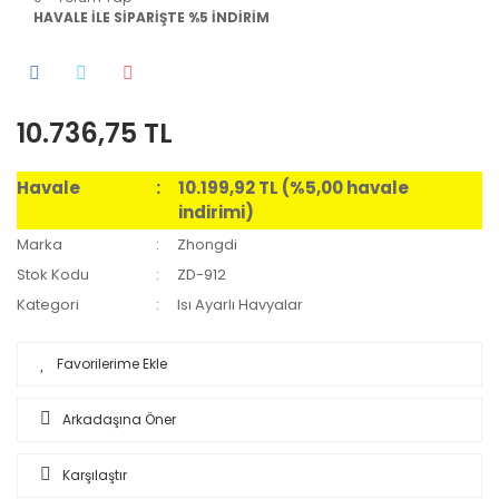
HAVALE İLE SİPARİŞTE %5 İNDİRİM
10.736,75 TL
Havale
10.199,92 TL (%5,00 havale
indirimi)
Marka
Zhongdi
Stok Kodu
ZD-912
Kategori
Isı Ayarlı Havyalar
Arkadaşına Öner
Karşılaştır