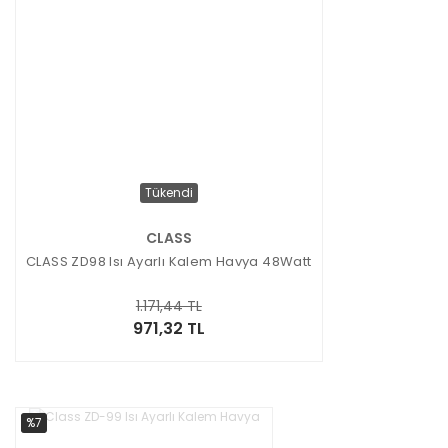
Tükendi
CLASS
CLASS ZD98 Isı Ayarlı Kalem Havya 48Watt
1.171,44 TL
971,32 TL
%7