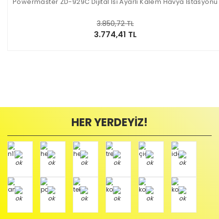
Powermaster ZD-929C Dijital Isı Ayarlı Kalem Havya İstasyonu
3.850,72 TL
3.774,41 TL
HER YERDEYİZ!