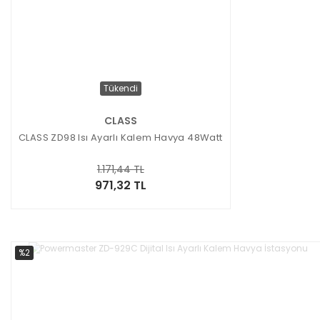
Tükendi
CLASS
CLASS ZD98 Isı Ayarlı Kalem Havya 48Watt
1.171,44 TL
971,32 TL
%2