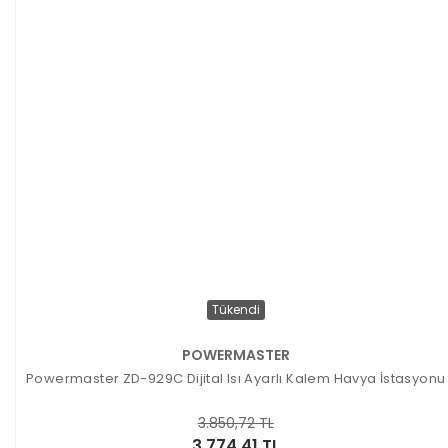
Tükendi
POWERMASTER
Powermaster ZD-929C Dijital Isı Ayarlı Kalem Havya İstasyonu
3.850,72 TL
3.774,41 TL