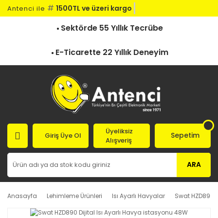
#
1500TL ve üzeri kargo be
Antenci ile
Sektörde 55 Yıllık Tecrübe
E-Ticarette 22 Yıllık Deneyim
Üyeliksiz
Sepetim
Giriş Üye Ol
Alışveriş
ARA
Anasayfa
Lehimleme Ürünleri
Isı Ayarlı Havyalar
Swat HZD890 Di