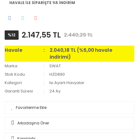
HAVALE İLE SİPARİŞTE %5 İNDİRİM
2.147,55 TL
2.440,29 TL
%12
Havale
2.040,18 TL (%5,00 havale
indirimi)
Marka
SWAT
Stok Kodu
HZD890
Kategori
Isı Ayarlı Havyalar
Garanti Süresi
24 Ay
Arkadaşına Öner
Karşılaştır