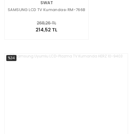
SWAT
SAMSUNG LCD TV Kumandası RM-766B
268,26 TL
214,52 TL
%34