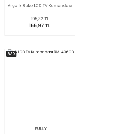
Arçelik Beko LCD TV Kumandası
195,32 TL
155,97 TL
%30
FULLY