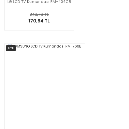
LG LCD TV Kumandası RM-406CB
243,79 TL
170,84 TL
%20