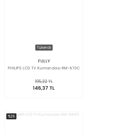
Tükendi
FULLY
PHILIPS LCD TV Kumandası RM-670C
195,32 TL
146,37 TL
%26