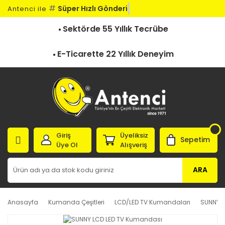
#
Süper Hızlı Gönderi
Antenci ile
Sektörde 55 Yıllık Tecrübe
E-Ticarette 22 Yıllık Deneyim
Giriş
Üyeliksiz
Sepetim
Üye Ol
Alışveriş
ARA
Anasayfa
Kumanda Çeşitleri
LCD/LED TV Kumandaları
SUNNY