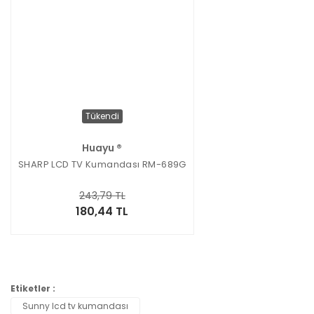
Tükendi
Huayu ®
SHARP LCD TV Kumandası RM-689G
243,79 TL
180,44 TL
Etiketler :
Sunny lcd tv kumandası