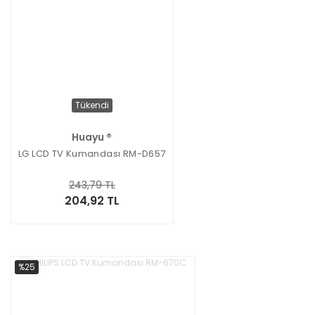
Tükendi
Huayu ®
LG LCD TV Kumandası RM-D657
243,79 TL
204,92 TL
%25