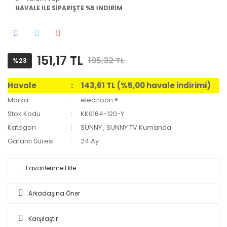
HAVALE İLE SİPARİŞTE %5 İNDİRİM
151,17 TL
195,32 TL
%23
Havale
143,61 TL (%5,00 havale indirimi)
Marka
electroon ®
Stok Kodu
KK0164-120-Y
Kategori
SUNNY
,
SUNNY TV Kumanda
Garanti Süresi
24 Ay
Arkadaşına Öner
Karşılaştır