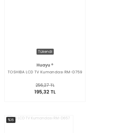
Tükendi
Huayu ®
TOSHIBA LCD TV Kumandası RM-D759
256,27 TL
195,32 TL
%16