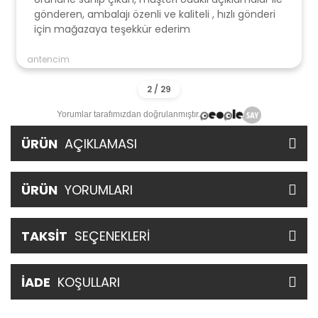
gönderen, ambalajı özenli ve kaliteli , hızlı gönderi
için mağazaya teşekkür ederim
antencim
Yorumlar tarafımızdan doğrulanmıştır.
ÜRÜN
AÇIKLAMASI
ÜRÜN
YORUMLARI
TAKSİT
SEÇENEKLERİ
İADE
KOŞULLARI