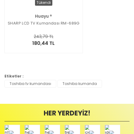
Tükendi
Huayu ®
SHARP LCD TV Kumandası RM-689G
243,79 TL
180,44 TL
Etiketler :
Toshiba tv kumandası
Toshiba kumanda
HER YERDEYİZ!