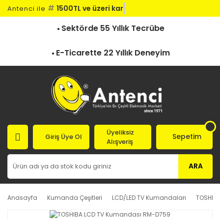
#
1500TL ve üzeri kargo
Antenci ile
Sektörde 55 Yıllık Tecrübe
E-Ticarette 22 Yıllık Deneyim
Üyeliksiz
Sepetim
Giriş Üye Ol
Alışveriş
ARA
Anasayfa
Kumanda Çeşitleri
LCD/LED TV Kumandaları
TOSHIB