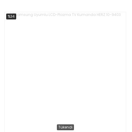
%34
Tükendi