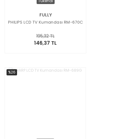
Tükendi
FULLY
PHILIPS LCD TV Kumandası RM-670C
195,32 TL
146,37 TL
%26