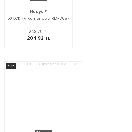
Huayu ®
LG LCD TV Kumandası RM-D657
243,79 TL
204,92 TL
%25