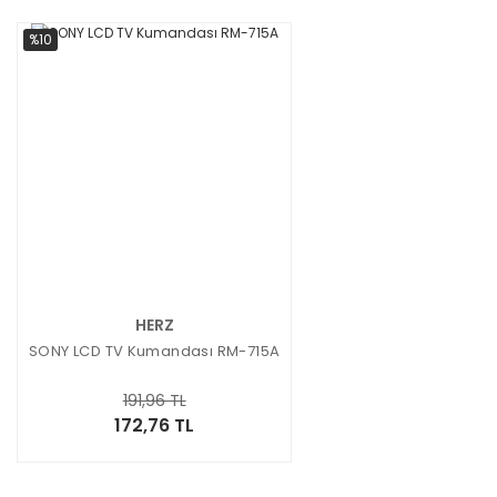
%10
HERZ
SONY LCD TV Kumandası RM-715A
191,96 TL
172,76 TL