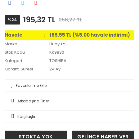
195,32 TL
256,27 TL
%24
Havale
185,55 TL (%5,00 havale indirimi)
Marka
Huayu ®
Stok Kodu
KK9830
Kategori
TOSHIBA
Garanti Süresi
24 Ay
Arkadaşına Öner
Karşılaştır
STOKTA YOK
GELİNCE HABER VER