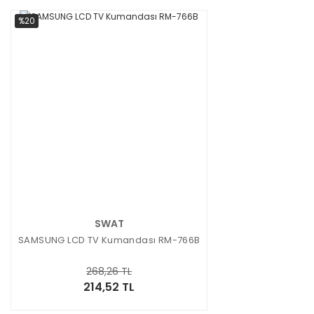
%20
SWAT
SAMSUNG LCD TV Kumandası RM-766B
268,26 TL
214,52 TL