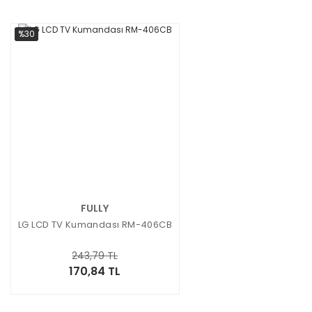
%30
FULLY
LG LCD TV Kumandası RM-406CB
243,79 TL
170,84 TL