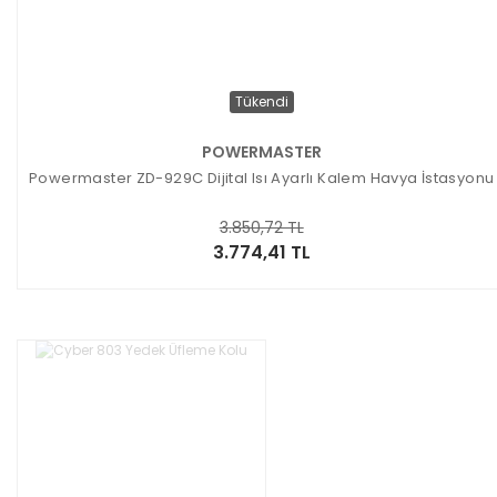
Tükendi
POWERMASTER
Powermaster ZD-929C Dijital Isı Ayarlı Kalem Havya İstasyonu
3.850,72 TL
3.774,41 TL