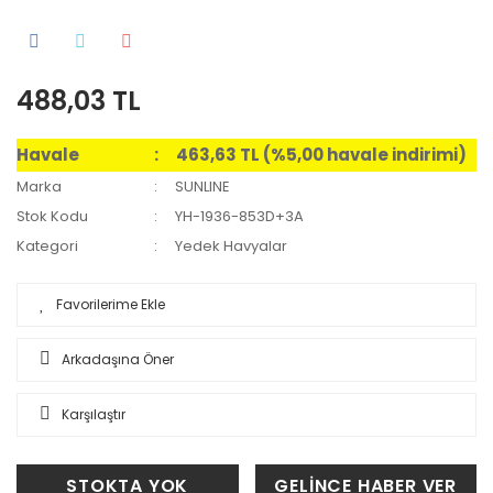
488,03 TL
Havale
463,63 TL (%5,00 havale indirimi)
Marka
SUNLINE
Stok Kodu
YH-1936-853D+3A
Kategori
Yedek Havyalar
Arkadaşına Öner
Karşılaştır
STOKTA YOK
GELİNCE HABER VER