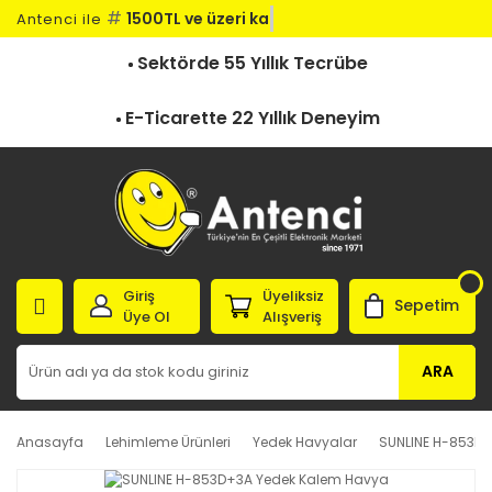
#
1500TL ve üzeri kargo
Antenci ile
Sektörde 55 Yıllık Tecrübe
E-Ticarette 22 Yıllık Deneyim
Giriş
Üyeliksiz
Sepetim
Üye Ol
Alışveriş
ARA
Anasayfa
Lehimleme Ürünleri
Yedek Havyalar
SUNLINE H-853D