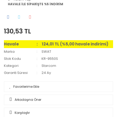
HAVALE İLE SİPARİŞTE %5 İNDİRİM
130,53 TL
Havale
124,01 TL (%5,00 havale indirimi)
Marka
SWAT
Stok Kodu
KR-9550S
Kategori
Starcom
Garanti Süresi
24 Ay
Arkadaşına Öner
Karşılaştır