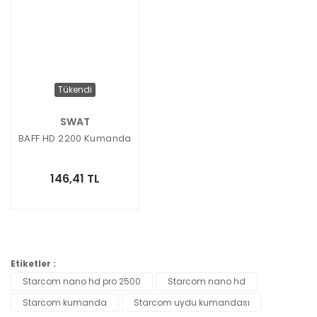
Tükendi
SWAT
BAFF HD 2200 Kumanda
146,41 TL
Etiketler :
Starcom nano hd pro 2500
Starcom nano hd
Starcom kumanda
Starcom uydu kumandası