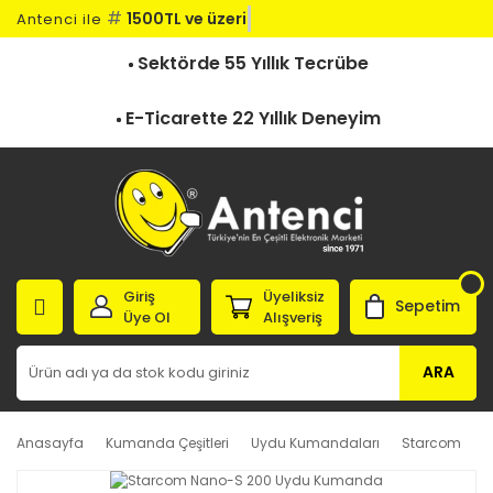
#
1500TL ve ü
Antenci ile
Sektörde 55 Yıllık Tecrübe
E-Ticarette 22 Yıllık Deneyim
Giriş
Üyeliksiz
Sepetim
Üye Ol
Alışveriş
ARA
Anasayfa
Kumanda Çeşitleri
Uydu Kumandaları
Starcom
S