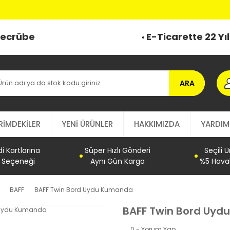
 Tecrübe
E-Ticarette 22 Yı
ARA
RİMDEKİLER
YENİ ÜRÜNLER
HAKKIMIZDA
YARDIM
 Kartlarına
Süper Hızlı Gönderi
Seçili 
t Seçeneği
Aynı Gün Kargo
%5 Haval
BAFF
BAFF Twin Bord Uydu Kumanda
BAFF Twin Bord Uy
0 - Yorum Yap