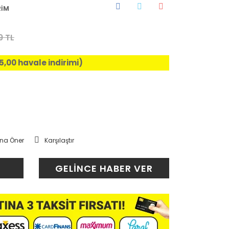
RİM
9 TL
%5,00 havale indirimi)
na Öner
Karşılaştır
GELİNCE HABER VER