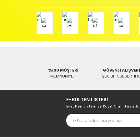
Adres : Akıncılar Mh. Pancar Arkası Sk. No:10/B2 KARESİ 
Aras Kargo Anlaşma No : 152 294 193 1342
Hızlı Gönderi
SWAT
Hızlı Gönde
BAFF Uydu Kumanda
SWAT
BAFF 4000 Uydu K
130,53 TL
130,53 TL
%100 MÜŞTERİ
GÜVENLİ ALIŞVER
MEMNUNİYETİ
256 BIT SSL SERTİFİ
E-BÜLTEN LİSTESİ
E-Bülten Listemize Kayıt Olun, Fırsatla