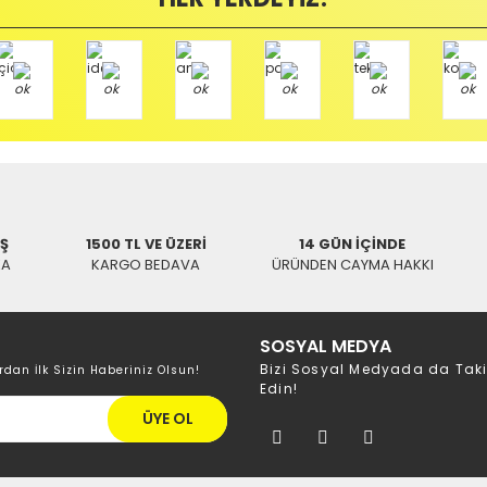
/ BALIKESİR
Tükendi
Hızlı Gönderi
ri
SWAT
BAFF 3600 Uydu Kumanda
umanda
146,41 TL
İŞ
1500 TL VE ÜZERİ
14 GÜN İÇİNDE
KA
KARGO BEDAVA
ÜRÜNDEN CAYMA HAKKI
BAFF 3100-3200-
SOSYAL MEDYA
109,9
Bizi Sosyal Medyada da Tak
rdan İlk Sizin Haberiniz Olsun!
Edin!
ÜYE OL