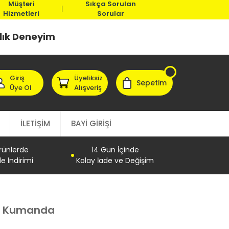
Müşteri
Sıkça Sorulan
Hizmetleri
Sorular
llık Deneyim
Giriş
Üyeliksiz
Sepetim
Üye Ol
Alışveriş
İLETİŞİM
BAYİ GİRİŞİ
Ürünlerde
14 Gün İçinde
e İndirimi
Kolay İade ve Değişim
du Kumanda