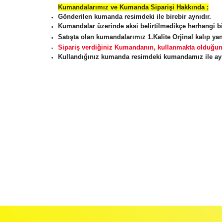
Kuman
dalarımız ve Kumanda Siparişi Hakkında ;
Gönderilen kumanda resimdeki ile birebir aynıdır.
Kumandalar üzerinde aksi belirtilmedikçe herhang
Satışta olan kumandalarımız 1.Kalite Orjinal kalıp y
Sipariş verdiğiniz Kumandanın, kullanmakta olduğunu
Kullandığınız kumanda resimdeki kumandamız ile aynı 
İadeler mutlak surette orijinal kutu veya ambalajı ile bir
Orijinal kutusu/ambalajı bozulmuş (örnek: orijinal kutu ü
başka bir müşteri tarafından satın alınamayacak dur
İade etmek veya Değiştirmek istediğiniz ürün/ürünler 
gerekir.
Ürün Değişimi için;
Ürünü Faturası ile birlikte, Anlaşmalı ARAS Kargo fir
ödemeli olarak göndermenizi rica ederiz.
Antenci Elektronik San.Tic.Ltd.Şti.