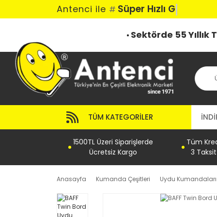
Süper Hızlı Gön
Antenci ile
#
Sektörde 55 Yıllık
TÜM KATEGORILER
İNDİ
1500TL Üzeri Siparişlerde
Tüm Kredi
Ücretsiz Kargo
3 Taksi
Anasayfa
Kumanda Çeşitleri
Uydu Kumandaları