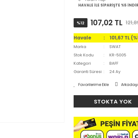
HAVALE İLE SİPARİŞTE %5 İNDİ
107,02 TL
121,8
%12
Havale
101,67 TL (
Marka
SWAT
Stok Kodu
KR-5005
Kategori
BAFF
Garanti Süresi
24 Ay
Arkadaşı
STOKTA YOK