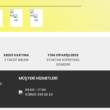
Tükendi
Fiyat Sorunuz
KREDİ KARTINA
TÜM SİPARİŞLERDE
3 TAKSİT İMKANI
STOKTAN SÜPER HIZLI
SWAT
GÖNDERİ
3500-3700 Uydu Kumanda
MÜŞTERİ HİZMETLERİ
0 TL
121,89 TL
ip
09:00 - 17:00
0(850) 333 32 23