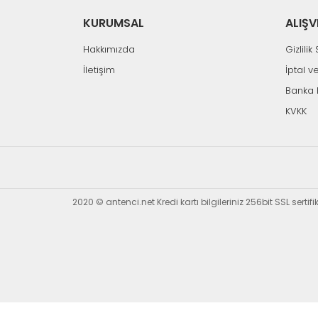
%12
%10
KURUMSAL
ALIŞV
Hakkımızda
Gizlili
İletişim
İptal v
Banka 
Tükendi
KVKK
T
SWAT
Hızlı Gönder
BAFF 5000 Uydu Kumanda
2020 © antenci.net Kredi kartı bilgileriniz 256bit SSL sertif
BAFF 3800-3
107,02 TL
121,89 TL
109,81