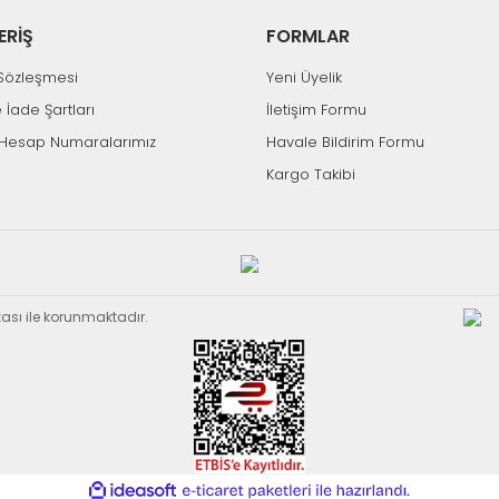
ERİŞ
FORMLAR
k Sözleşmesi
Yeni Üyelik
e İade Şartları
İletişim Formu
Hesap Numaralarımız
Havale Bildirim Formu
Kargo Takibi
Tükendi
ükendi
Hızlı Gönderi
i
Aynı Gün Kargo
SWAT
BAFF 6000 Uydu Kumandası
SWAT
ikası ile korunmaktadır.
900 Uydu Kumanda
122,01 TL
 TL
122,01 TL
ile
ideasoft
e-