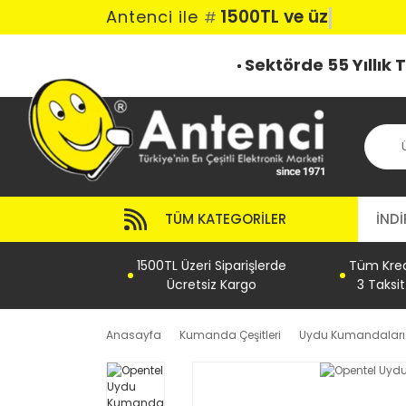
1500TL ve üzeri
Antenci ile
#
Sektörde 55 Yıllık
TÜM KATEGORILER
İNDİ
1500TL Üzeri Siparişlerde
Tüm Kredi
Ücretsiz Kargo
3 Taksi
Anasayfa
Kumanda Çeşitleri
Uydu Kumandaları