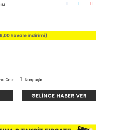
RİM
%5,00 havale indirimi)
na Öner
Karşılaştır
GELİNCE HABER VER