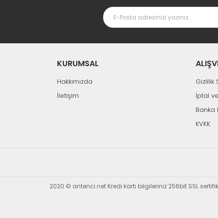
KURUMSAL
ALIŞV
Hakkımızda
Gizlili
İletişim
İptal v
Banka 
KVKK
2020 © antenci.net Kredi kartı bilgileriniz 256bit SSL sertif