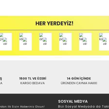
Yorum Yaz
mamızı kullanarak ve göndereceğiniz Kargo firmasının anlaşma numarasını 
HER YERDEYİZ!
/ BALIKESİR
Tükendi
Tükendi
İNTER
INTER Akıllı Uydu Kumanda
Fiyat Sorunuz
0,00 TL
SWAT
İŞ
1500 TL VE ÜZERİ
14 GÜN İÇİNDE
KA
KARGO BEDAVA
ÜRÜNDEN CAYMA HAKKI
 Tüm Modeller Uydu Kumanda
97,61 TL
SOSYAL MEDYA
Bizi Sosyal Medyada da Tak
rdan İlk Sizin Haberiniz Olsun!