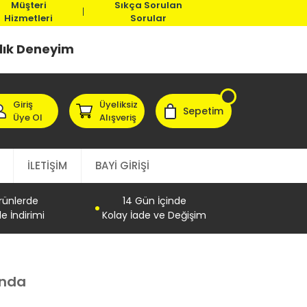
Müşteri
Sıkça Sorulan
Hizmetleri
Sorular
llık Deneyim
Giriş
Üyeliksiz
Sepetim
Üye Ol
Alışveriş
İLETİŞİM
BAYİ GİRİŞİ
Ürünlerde
14 Gün İçinde
e İndirimi
Kolay İade ve Değişim
anda