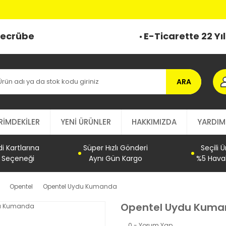
 Tecrübe
E-Ticarette 22 Yı
ARA
RİMDEKİLER
YENİ ÜRÜNLER
HAKKIMIZDA
YARDIM
 Kartlarına
Süper Hızlı Gönderi
Seçili 
t Seçeneği
Aynı Gün Kargo
%5 Haval
Opentel
Opentel Uydu Kumanda
Opentel Uydu Kum
0 - Yorum Yap