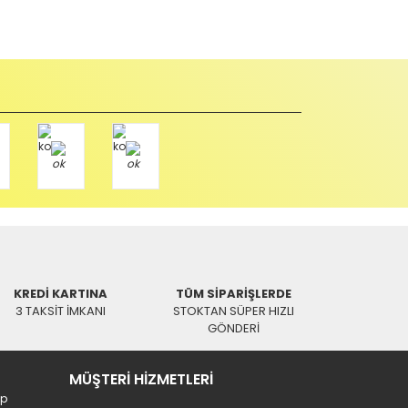
Paket üzerine yazarak aşağıdaki adresimize alıcı
Tükendi
SWAT
Universal DVD Kumanda
0,00 TL
KREDİ KARTINA
TÜM SİPARİŞLERDE
3 TAKSİT İMKANI
STOKTAN SÜPER HIZLI
GÖNDERİ
MÜŞTERİ HİZMETLERİ
ip