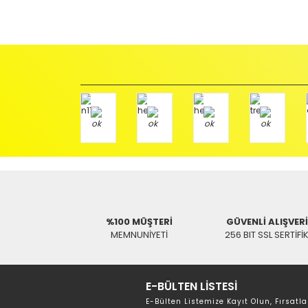
Ürünü Faturası ile birlikte, Anlaşmalı ARAS Kargo fir
ödemeli olarak göndermenizi rica ederiz.
Antenci Elektronik San.Tic.Ltd.Şti.
Adres : Akıncılar Mh. Pancar Arkası Sk. No:10/B2 KARESİ 
Aras Kargo Anlaşma No : 152 294 193 1342
Tükendi
SWAT
Akıllı LCD/Plazma TV Kumanda
%100 MÜŞTERİ
GÜVENLİ ALIŞVER
0,00 TL
MEMNUNİYETİ
256 BIT SSL SERTİFİ
Opentel
E-BÜLTEN LİSTESİ
E-Bülten Listemize Kayıt Olun, Fırsatla