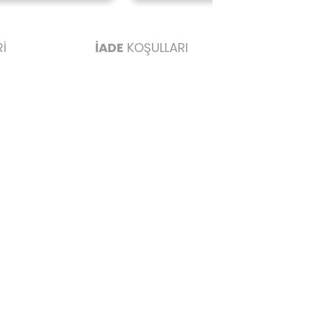
İ
İADE
KOŞULLARI
abul edilmez) tekrar satılabilirlik özelliğini kaybetmiş,
u durumda anlaşmalı kargolar ile gönderim yapmanız