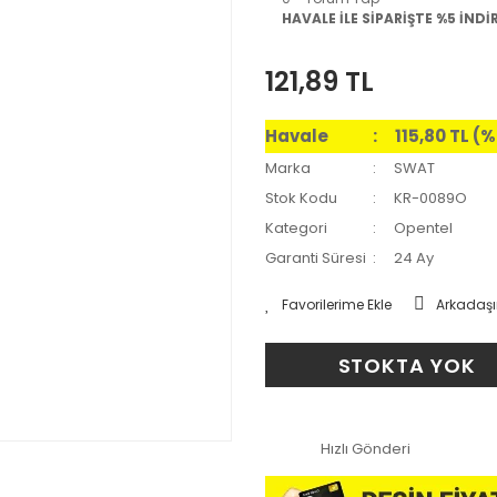
HAVALE İLE SİPARİŞTE %5 İNDİ
121,89 TL
Havale
115,80 TL (
Marka
SWAT
Stok Kodu
KR-0089O
Kategori
Opentel
Garanti Süresi
24 Ay
Arkadaşı
STOKTA YOK
Hızlı Gönderi