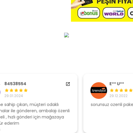
E** U**
29.12.2022
sorunsuz ozenli paketleme
Ş
li
s
u
T