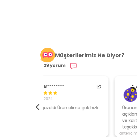
Müşterilerimiz Ne Diyor?
29 yorum
84538554
29.01.2024
elime çok hızlı
Ürününe sahip çıkan, müşteri odaklı
açıklamalar ile gönderen, ambalajı özen
ve kaliteli , hızlı gönderi için mağazaya
teşekkür ederim
antencim