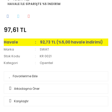
HAVALE İLE SİPARİŞTE %5 İNDİRİM
97,61 TL
Havale
92,73 TL (%5,00 havale indirimi)
Marka
SWAT
Stok Kodu
KR 0021
Kategori
Opentel
Arkadaşına Öner
Karşılaştır