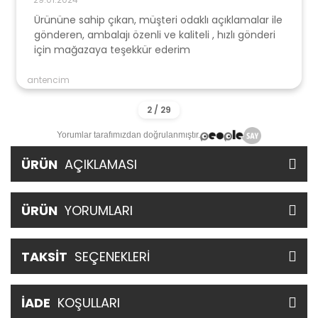
Ürününe sahip çıkan, müşteri odaklı açıklamalar ile
gönderen, ambalajı özenli ve kaliteli , hızlı gönderi
için mağazaya teşekkür ederim
antencim
Yorumlar tarafımızdan doğrulanmıştır.
ÜRÜN
AÇIKLAMASI
ÜRÜN
YORUMLARI
TAKSİT
SEÇENEKLERİ
İADE
KOŞULLARI