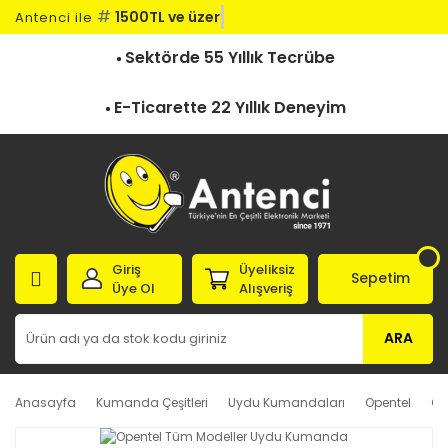
#
1500TL ve üzeri
Antenci ile
Sektörde 55 Yıllık Tecrübe
E-Ticarette 22 Yıllık Deneyim
Giriş
Üyeliksiz
Sepetim
Üye Ol
Alışveriş
ARA
Anasayfa
Kumanda Çeşitleri
Uydu Kumandaları
Opentel
Op