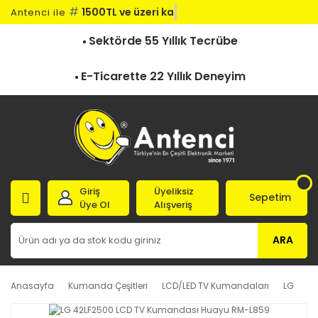
#
1500TL ve üzeri kargo
Antenci ile
Sektörde 55 Yıllık Tecrübe
E-Ticarette 22 Yıllık Deneyim
Giriş
Üyeliksiz
Sepetim
Üye Ol
Alışveriş
ARA
Anasayfa
Kumanda Çeşitleri
LCD/LED TV Kumandaları
LG
L