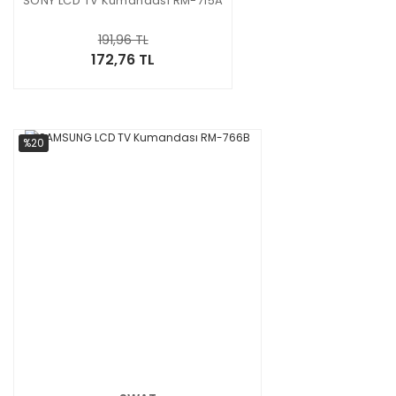
SONY LCD TV Kumandası RM-715A
191,96 TL
172,76 TL
%20