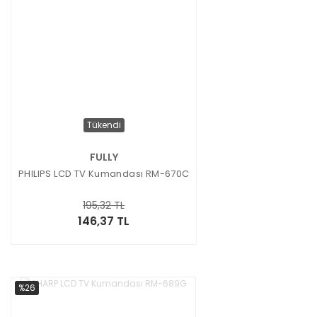
Tükendi
FULLY
PHILIPS LCD TV Kumandası RM-670C
195,32 TL
146,37 TL
%26