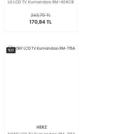
LG LCD TV Kumandası RM-406CB
243,79 TL
170,84 TL
%10
HERZ