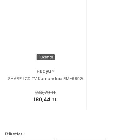
Tükendi
Huayu ®
SHARP LCD TV Kumandası RM-689G
243,79 TL
180,44 TL
Etiketler :