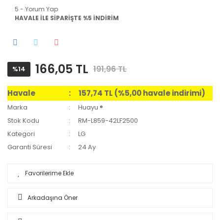
5 - Yorum Yap
HAVALE İLE SİPARİŞTE %5 İNDİRİM
166,05 TL
191,96 TL
%14
Havale
157,74 TL (%5,00 havale indirimi)
Marka
Huayu ®
Stok Kodu
RM-L859-42LF2500
Kategori
LG
Garanti Süresi
24 Ay
Arkadaşına Öner