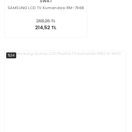
SWAT
SAMSUNG LCD TV Kumandası RM-766B
268,26 TL
214,52 TL
%34