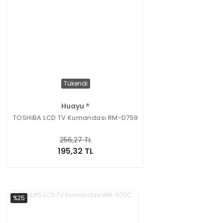
Tükendi
Huayu ®
TOSHIBA LCD TV Kumandası RM-D759
256,27 TL
195,32 TL
%25