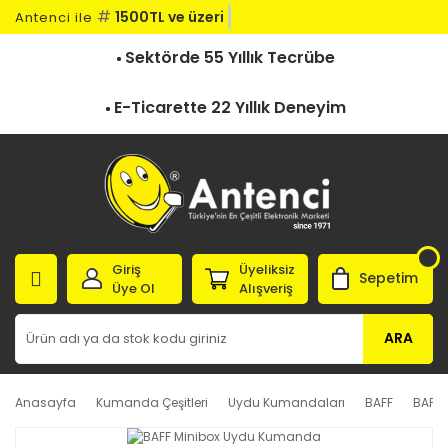
#
1500TL ve üzeri kar
Antenci ile
Sektörde 55 Yıllık Tecrübe
E-Ticarette 22 Yıllık Deneyim
Giriş
Üyeliksiz
Sepetim
Üye Ol
Alışveriş
ARA
Anasayfa
Kumanda Çeşitleri
Uydu Kumandaları
BAFF
BAFF