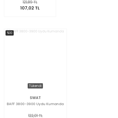
121,89 TL
107,02 TL
%10
Tükendi
SWAT
BAFF 3800-3900 Uydu Kumanda
122,01 TL