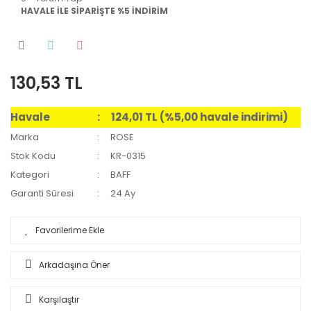
HAVALE İLE SİPARİŞTE %5 İNDİRİM
130,53 TL
Havale
124,01 TL (%5,00 havale indirimi)
Marka
ROSE
Stok Kodu
KR-0315
Kategori
BAFF
Garanti Süresi
24 Ay
Arkadaşına Öner
Karşılaştır