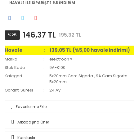
HAVALE İLE SİPARİŞTE %5 İNDİRİM
146,37 TL
195,32 TL
%25
Havale
139,05 TL (%5,00 havale indirimi)
Marka
electroon ®
Stok Kodu
9A-K100
Kategori
5x20mm Cam Sigorta
,
9A Cam Sigorta
5x20mm
Garanti Süresi
24 Ay
Arkadaşına Öner
Karşılaştır