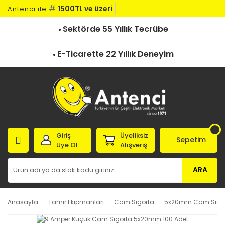
#
1500TL ve üzeri ka
Antenci ile
Sektörde 55 Yıllık Tecrübe
E-Ticarette 22 Yıllık Deneyim
Giriş
Üyeliksiz
Sepetim
Üye Ol
Alışveriş
ARA
Anasayfa
Tamir Ekipmanları
Cam Sigorta
5x20mm Cam Sigo