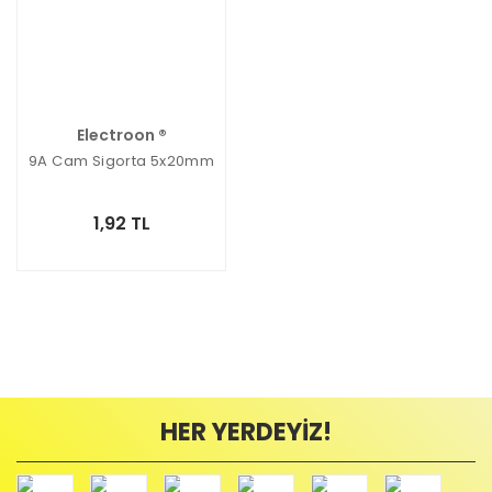
Electroon ®
9A Cam Sigorta 5x20mm
1,92 TL
HER YERDEYİZ!