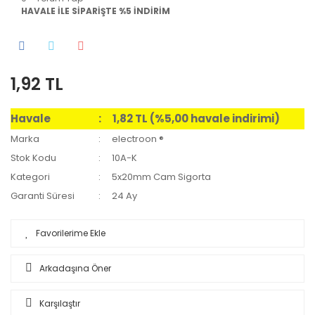
HAVALE İLE SİPARİŞTE %5 İNDİRİM
1,92 TL
Havale
1,82 TL (%5,00 havale indirimi)
Marka
electroon ®
Stok Kodu
10A-K
Kategori
5x20mm Cam Sigorta
Garanti Süresi
24 Ay
Arkadaşına Öner
Karşılaştır