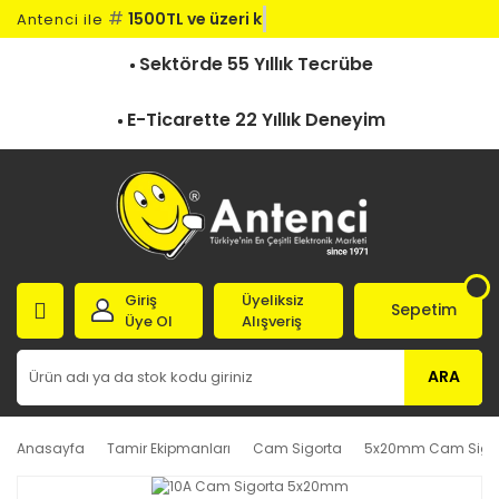
#
1500TL ve üzeri kar
Antenci ile
Sektörde 55 Yıllık Tecrübe
E-Ticarette 22 Yıllık Deneyim
Giriş
Üyeliksiz
Sepetim
Üye Ol
Alışveriş
ARA
Anasayfa
Tamir Ekipmanları
Cam Sigorta
5x20mm Cam Sigo