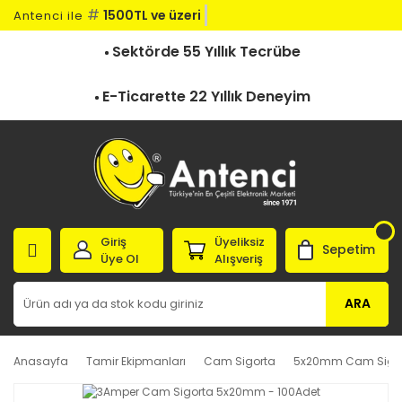
#
1500TL ve üzeri ka
Antenci ile
Sektörde 55 Yıllık Tecrübe
E-Ticarette 22 Yıllık Deneyim
Giriş
Üyeliksiz
Sepetim
Üye Ol
Alışveriş
ARA
Anasayfa
Tamir Ekipmanları
Cam Sigorta
5x20mm Cam Sigo