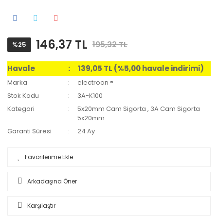
146,37 TL
195,32 TL
%25
Havale
139,05 TL (%5,00 havale indirimi)
Marka
electroon ®
Stok Kodu
3A-K100
Kategori
5x20mm Cam Sigorta
,
3A Cam Sigorta
5x20mm
Garanti Süresi
24 Ay
Arkadaşına Öner
Karşılaştır