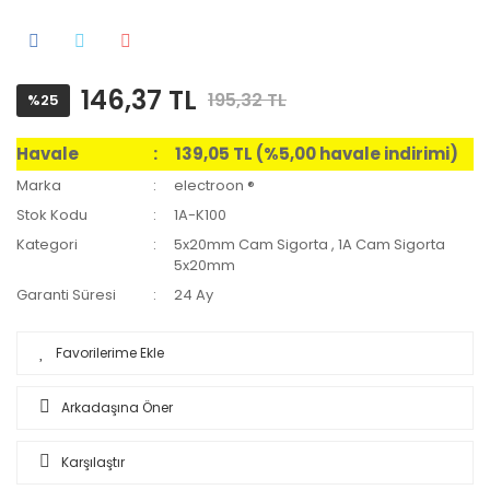
146,37 TL
195,32 TL
%25
Havale
139,05 TL (%5,00 havale indirimi)
Marka
electroon ®
Stok Kodu
1A-K100
Kategori
5x20mm Cam Sigorta
,
1A Cam Sigorta
5x20mm
Garanti Süresi
24 Ay
Arkadaşına Öner
Karşılaştır