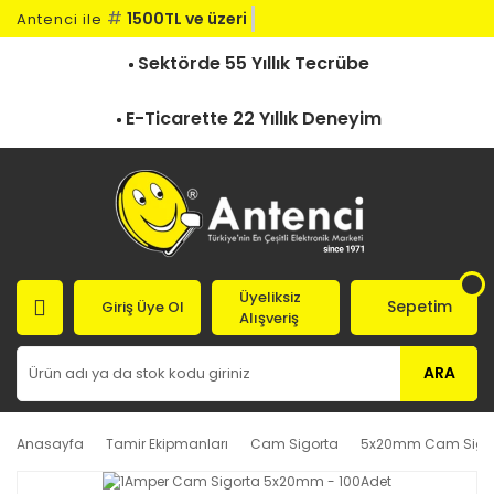
#
1500TL ve üzeri ka
Antenci ile
Sektörde 55 Yıllık Tecrübe
E-Ticarette 22 Yıllık Deneyim
Üyeliksiz
Sepetim
Giriş Üye Ol
Alışveriş
ARA
Anasayfa
Tamir Ekipmanları
Cam Sigorta
5x20mm Cam Sigo