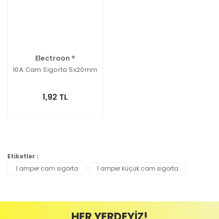
Electroon ®
10A Cam Sigorta 5x20mm
1,92 TL
Etiketler :
1 amper cam sigorta
1 amper küçük cam sigorta
HER YERDEYİZ!