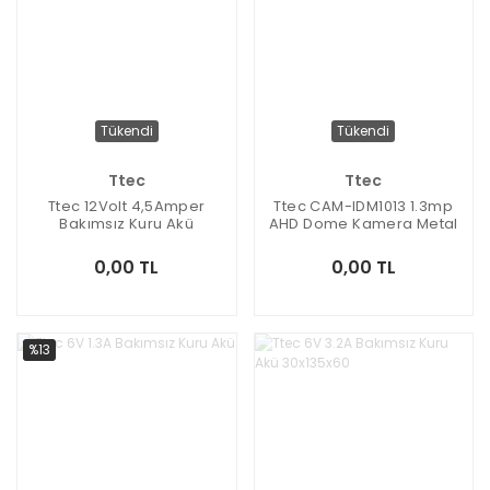
Tükendi
Tükendi
Ttec
Ttec
Ttec 12Volt 4,5Amper
Ttec CAM-IDM1013 1.3mp
Bakımsız Kuru Akü
AHD Dome Kamera Metal
Kasa IP66
0,00 TL
0,00 TL
%13