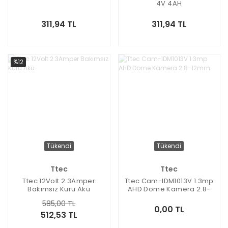
4V 4AH
311,94 TL
311,94 TL
%12
Tükendi
Tükendi
Ttec
Ttec
Ttec 12Volt 2.3Amper
Ttec Cam-IDM1013V 1.3mp
Bakımsız Kuru Akü
AHD Dome Kamera 2.8-
12mm
585,00 TL
0,00 TL
512,53 TL