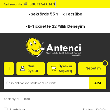
#
1500TL ve üzeri k
Antenci ile
Sektörde 55 Yıllık Tecrübe
E-Ticarette 22 Yıllık Deneyim
Giriş
Üyeliksiz
Sepetim
Üye Ol
Alışveriş
ARA
Anasayfa
Ttec
Stoktakiler
Toplam 22 ürün