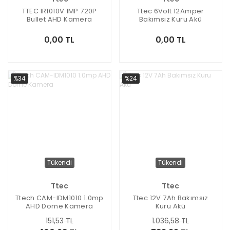
TTEC IR1010V 1MP 720P
Ttec 6Volt 12Amper
Bullet AHD Kamera
Bakımsız Kuru Akü
40Metre Gece Görüş
0,00 TL
0,00 TL
%34
%24
Tükendi
Tükendi
Ttec
Ttec
Ttech CAM-IDM1010 1.0mp
Ttec 12V 7Ah Bakımsız
AHD Dome Kamera
Kuru Akü
151,53 TL
1.036,58 TL