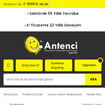
#
1500TL ve üze
Antenci ile
Sektörde 55 Yıllık Tecrübe
E-Ticarette 22 Yıllık Deneyim
Üyeliksiz
Sepetim
Giriş Üye Ol
Alışveriş
ARA
Anasayfa
ProsKit Ürünleri
Havya Lehim Makinaları
Yedek Havya
Stoktakiler
Toplam 1 ürün