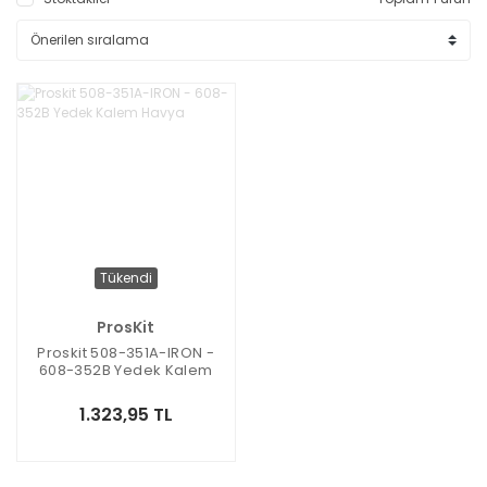
Tükendi
ProsKit
Proskit 508-351A-IRON -
608-352B Yedek Kalem
Havya
1.323,95 TL