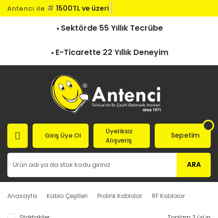
#
1500TL ve üzeri k
Antenci ile
Sektörde 55 Yıllık Tecrübe
E-Ticarette 22 Yıllık Deneyim
Üyeliksiz
Sepetim
Giriş Üye Ol
Alışveriş
ARA
Anasayfa
Kablo Çeşitleri
Prolink Kablolar
RF Kablolar
Stoktakiler
Toplam 2 ürün