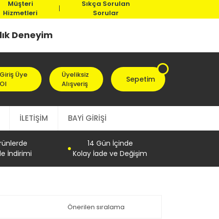
Müşteri
Sıkça Sorulan
Hizmetleri
Sorular
llık Deneyim
Giriş Üye
Üyeliksiz
Sepetim
Ol
Alışveriş
İLETİŞİM
BAYİ GİRİŞİ
Ürünlerde
14 Gün İçinde
e İndirimi
Kolay İade ve Değişim