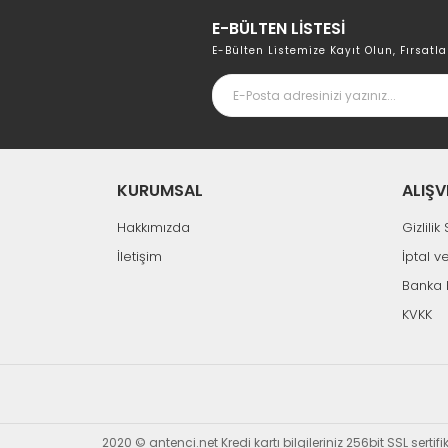
E-BÜLTEN LİSTESİ
E-Bülten Listemize Kayıt Olun, Fırsatla
KURUMSAL
ALIŞV
Hakkımızda
Gizlili
İletişim
İptal v
Banka 
KVKK
2020 © antenci.net Kredi kartı bilgileriniz 256bit SSL sertif