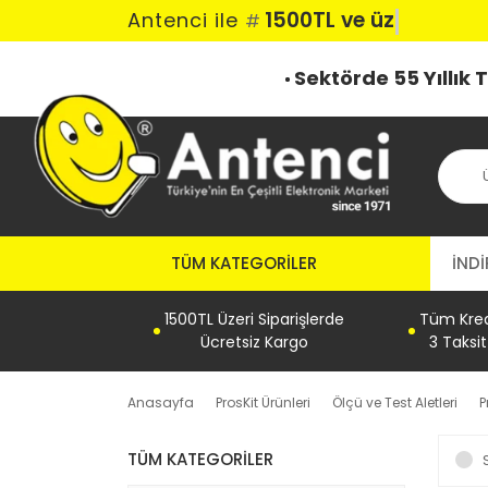
1500TL ve üzer
Antenci ile
#
Sektörde 55 Yıllık
TÜM KATEGORILER
İNDİ
1500TL Üzeri Siparişlerde
Tüm Kredi
Ücretsiz Kargo
3 Taksi
Anasayfa
ProsKit Ürünleri
Ölçü ve Test Aletleri
P
TÜM KATEGORILER