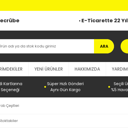
 Tecrübe
E-Ticarette 22 Yı
ARA
RİMDEKİLER
YENİ ÜRÜNLER
HAKKIMIZDA
YARDIM
 Kartlarına
Süper Hızlı Gönderi
Seçili 
t Seçeneği
Aynı Gün Kargo
%5 Haval
rob Çeşitleri
Stoktakiler