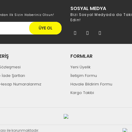
SOSYAL MEDYA
Bizi Sosyal Medyada da Tak
rdan İlk Sizin Haberiniz Olsun!
Edin!
ÜYE OL
ERİŞ
FORMLAR
k Sözleşmesi
Yeni Üyelik
e İade Şartları
İletişim Formu
Hesap Numaralarımız
Havale Bildirim Formu
Kargo Takibi
ikası ile korunmaktadır.