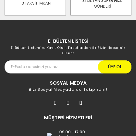
STOKTAN SÜPER HIZLI
3 TAKSİT İMKANI
GÖNDERİ
E-BÜLTEN LİSTESİ
E-Bülten Listemize Kayıt Olun, Fırsatlardan İlk Sizin Haberiniz
Olsun!
ÜYE OL
SOSYAL MEDYA
Bizi Sosyal Medyada da Takip Edin!
MÜŞTERİ HİZMETLERİ
09:00 - 17:00