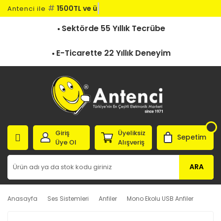
#
1500TL ve üz
Antenci ile
Sektörde 55 Yıllık Tecrübe
E-Ticarette 22 Yıllık Deneyim
Giriş
Üyeliksiz
Sepetim
Üye Ol
Alışveriş
ARA
Anasayfa
Ses Sistemleri
Anfiler
Mono Ekolu USB Anfiler