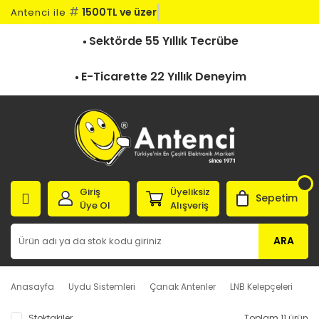
#
1500TL ve üzeri
Antenci ile
Sektörde 55 Yıllık Tecrübe
E-Ticarette 22 Yıllık Deneyim
Giriş
Üyeliksiz
Sepetim
Üye Ol
Alışveriş
ARA
Anasayfa
Uydu Sistemleri
Çanak Antenler
LNB Kelepçeleri
Stoktakiler
Toplam 11 ürün