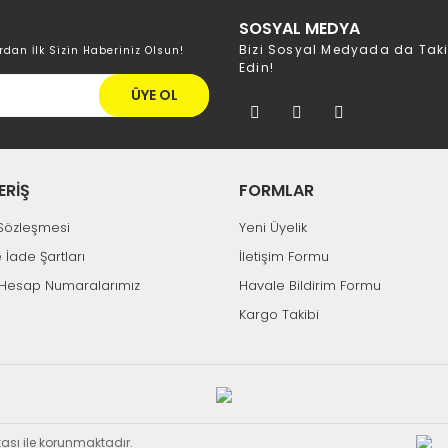
SOSYAL MEDYA
Bizi Sosyal Medyada da Tak
rdan İlk Sizin Haberiniz Olsun!
Edin!
ÜYE OL
ERİŞ
FORMLAR
k Sözleşmesi
Yeni Üyelik
e İade Şartları
İletişim Formu
Hesap Numaralarımız
Havale Bildirim Formu
Kargo Takibi
ikası ile korunmaktadır.