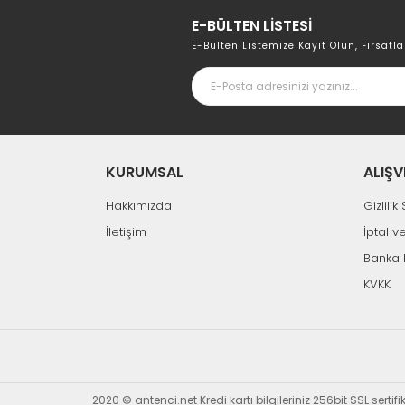
E-BÜLTEN LİSTESİ
E-Bülten Listemize Kayıt Olun, Fırsatla
KURUMSAL
ALIŞV
Hakkımızda
Gizlili
İletişim
İptal v
Banka 
KVKK
2020 © antenci.net Kredi kartı bilgileriniz 256bit SSL sertif