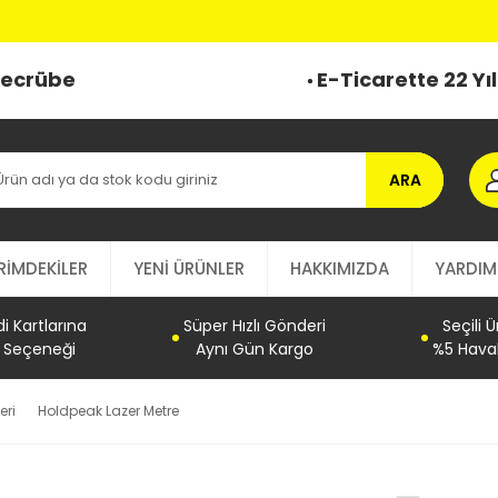
 Tecrübe
E-Ticarette 22 Yı
ARA
RİMDEKİLER
YENİ ÜRÜNLER
HAKKIMIZDA
YARDIM
 Kartlarına
Süper Hızlı Gönderi
Seçili 
t Seçeneği
Aynı Gün Kargo
%5 Haval
eri
Holdpeak Lazer Metre