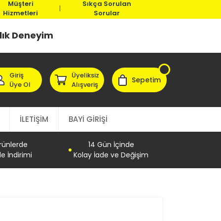
Müşteri
Sıkça Sorulan
Hizmetleri
Sorular
llık Deneyim
Giriş
Üyeliksiz
Sepetim
Üye Ol
Alışveriş
İLETİŞİM
BAYİ GİRİŞİ
Ürünlerde
14 Gün İçinde
e İndirimi
Kolay İade ve Değişim