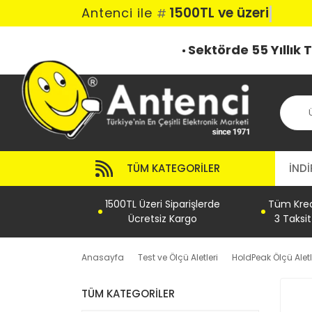
1500TL ve üzeri k
Antenci ile
#
Sektörde 55 Yıllık
TÜM KATEGORILER
İNDİ
1500TL Üzeri Siparişlerde
Tüm Kredi
Ücretsiz Kargo
3 Taksi
Anasayfa
Test ve Ölçü Aletleri
HoldPeak Ölçü Aletl
TÜM KATEGORILER