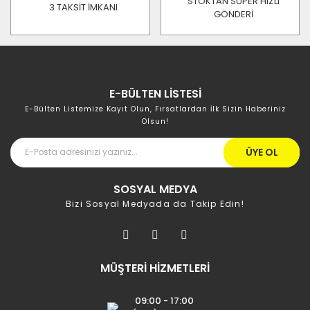
STOKTAN SÜPER HIZLI
3 TAKSİT İMKANI
GÖNDERİ
E-BÜLTEN LİSTESİ
E-Bülten Listemize Kayıt Olun, Fırsatlardan İlk Sizin Haberiniz
Olsun!
ÜYE OL
SOSYAL MEDYA
Bizi Sosyal Medyada da Takip Edin!
MÜŞTERİ HİZMETLERİ
09:00 - 17:00