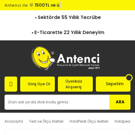
#
1500TL ve üz
Antenci ile
Sektörde 55 Yıllık Tecrübe
E-Ticarette 22 Yıllık Deneyim
Üyeliksiz
Sepetim
Giriş Üye Ol
Alışveriş
ARA
Anasayfa
Test ve Ölçü Aletleri
HoldPeak Ölçü Aletleri
Holdpeak Iş