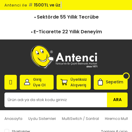
#
1500TL ve üze
Antenci ile
Sektörde 55 Yıllık Tecrübe
E-Ticarette 22 Yıllık Deneyim
Giriş
Üyeliksiz
Sepetim
Üye Ol
Alışveriş
ARA
Anasayfa
Uydu Sistemleri
MultiSwitch / Santral
Hiremco MultiS
Stoktakiler
Toplam 6 ürün