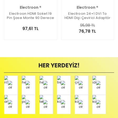
Electroon ®
Electroon ®
Electroon HDMI Soket 19
Electroon 24+1 DVI To
Pin Şase Monte 90 Derece
HDMI Dişi Çevirici Adaptör
HD501
95,98 TL
97,61 TL
76,78 TL
HER YERDEYİZ!