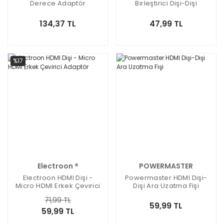
Derece Adaptör
Birleştirici Dişi-Dişi
Geçmeli / NV-075
134,37 TL
47,99 TL
%17
Electroon ®
POWERMASTER
Electroon HDMI Dişi -
Powermaster HDMI Dişi-
Micro HDMI Erkek Çevirici
Dişi Ara Uzatma Fişi
Adaptör
71,99 TL
59,99 TL
59,99 TL