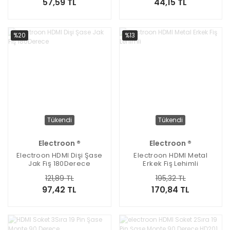
57,59 TL
44,15 TL
%20
%13
Tükendi
Tükendi
Electroon ®
Electroon ®
Electroon HDMI Dişi Şase
Electroon HDMI Metal
Jak Fiş 180Derece
Erkek Fiş Lehimli
121,89 TL
195,32 TL
97,42 TL
170,84 TL