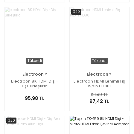
%20
Tükendi
Tükendi
Electroon ®
Electroon ®
Electroon 8K HDMI Dişi-
Electroon HDMI Lehimli Fiş
Dişi Birleştirici
19pin HD801
121,89 TL
95,98 TL
97,42 TL
%20