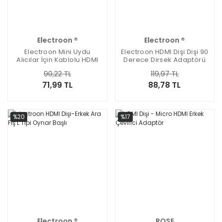
Electroon ®
Electroon ®
Electroon Mini Uydu
Electroon HDMI Dişi Dişi 90
Alıcılar İçin Kablolu HDMI
Derece Dirsek Adaptörü
Şase 16 Pin'li
90,22 TL
119,97 TL
71,99 TL
88,78 TL
%20
%17
Electroon ®
ROSE