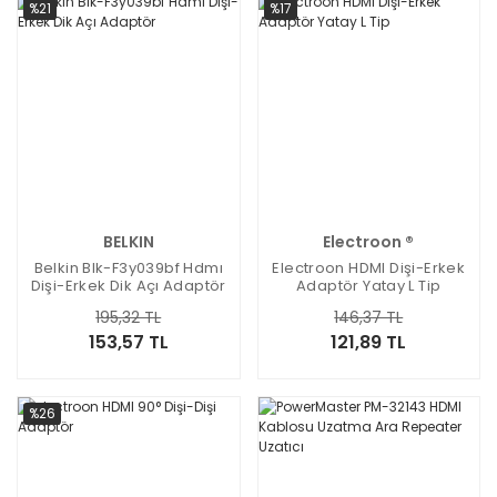
%21
%17
BELKIN
Electroon ®
Belkin Blk-F3y039bf Hdmı
Electroon HDMI Dişi-Erkek
Dişi-Erkek Dik Açı Adaptör
Adaptör Yatay L Tip
195,32 TL
146,37 TL
153,57 TL
121,89 TL
%26