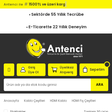
#
1500TL ve üzeri kargo
Antenci ile
Sektörde 55 Yıllık Tecrübe
E-Ticarette 22 Yıllık Deneyim
Giriş
Üyeliksiz
Sepetim
Üye Ol
Alışveriş
ARA
Anasayfa
Kablo Çeşitleri
HDMI Kablo
HDMI Fiş Çeşitleri
Stoktakiler
Toplam 30 ürün