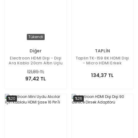
Tükendi
Diğer
TAPLİN
Electroon HDMI Dişi - Dişi
Taplin TK-159 8K HDMI Dişi
Ara Kablo 20cm Altın Uçlu
- Micro HDMI Erkek
Çevirici Adaptör
121,89 TL
134,37 TL
97,42 TL
%20
%26