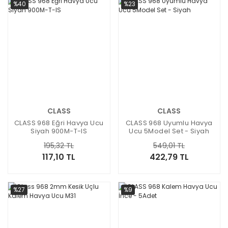
%40
%23
CLASS
CLASS
CLASS 968 Eğri Havya Ucu
CLASS 968 Uyumlu Havya
Siyah 900M-T-IS
Ucu 5Model Set - Siyah
195,32 TL
549,01 TL
117,10 TL
422,79 TL
%27
%9