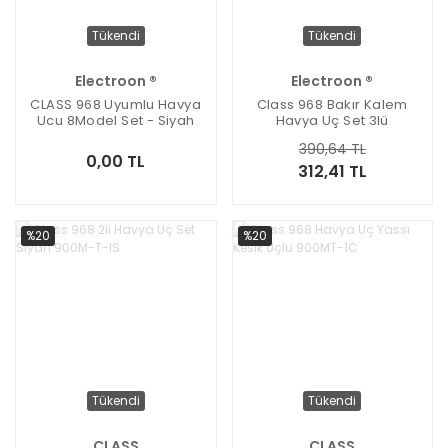
Tükendi
Tükendi
Electroon ®
Electroon ®
CLASS 968 Uyumlu Havya
Class 968 Bakır Kalem
Ucu 8Model Set - Siyah
Havya Uç Set 3lü
390,64 TL
0,00 TL
312,41 TL
%20
%20
Tükendi
Tükendi
CLASS
CLASS