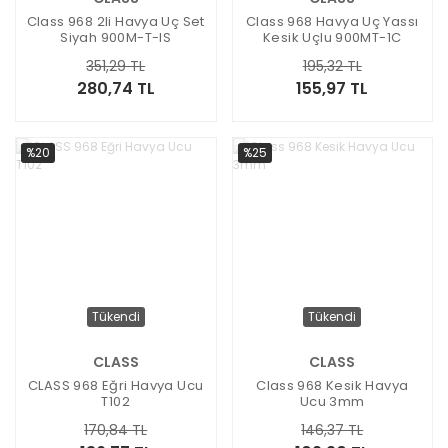
Class 968 2li Havya Uç Set
Class 968 Havya Uç Yassı
Siyah 900M-T-IS
Kesik Uçlu 900MT-1C
351,29 TL
195,32 TL
280,74 TL
155,97 TL
%20
%25
Tükendi
Tükendi
CLASS
CLASS
CLASS 968 Eğri Havya Ucu
Class 968 Kesik Havya
T102
Ucu 3mm
170,84 TL
146,37 TL