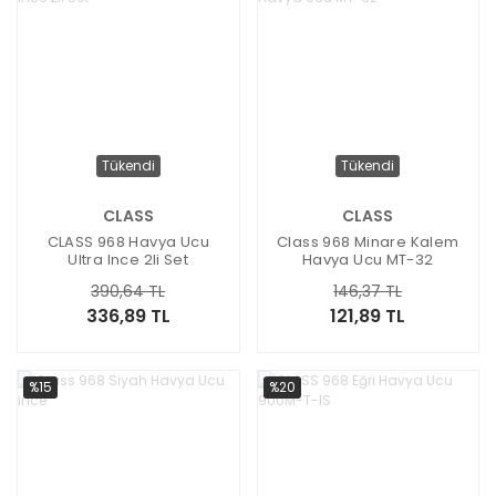
Tükendi
Tükendi
CLASS
CLASS
CLASS 968 Havya Ucu
Class 968 Minare Kalem
Ultra Ince 2li Set
Havya Ucu MT-32
390,64 TL
146,37 TL
336,89 TL
121,89 TL
%15
%20