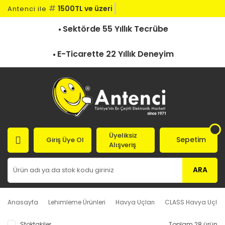
#
1500TL ve üzeri k
Antenci ile
Sektörde 55 Yıllık Tecrübe
E-Ticarette 22 Yıllık Deneyim
Üyeliksiz
Sepetim
Giriş Üye Ol
Alışveriş
ARA
Anasayfa
Lehimleme Ürünleri
Havya Uçları
CLASS Havya Uçları
Stoktakiler
Toplam 28 ürün