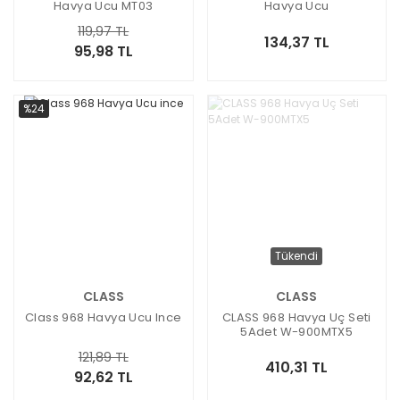
Havya Ucu MT03
Havya Ucu
119,97 TL
134,37 TL
95,98 TL
%24
Tükendi
CLASS
CLASS
Class 968 Havya Ucu Ince
CLASS 968 Havya Uç Seti
5Adet W-900MTX5
121,89 TL
410,31 TL
92,62 TL