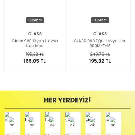
Tükendi
Tükendi
CLASS
CLASS
Class 968 Siyah Havya
CLASS 968 Eğri Havya Ucu
Ucu Ince
900M-T-IS
195,32 TL
243,79 TL
166,05 TL
195,32 TL
HER YERDEYİZ!