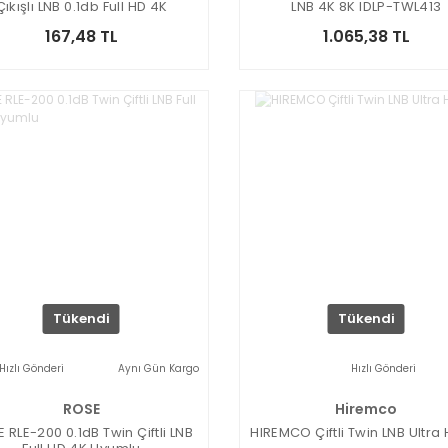
Çıkışlı LNB 0.1db Full HD 4K
LNB 4K 8K IDLP-TWL413
167,48 TL
1.065,38 TL
Tükendi
Tükendi
Hızlı Gönderi
Aynı Gün Kargo
Hızlı Gönderi
ROSE
Hiremco
 RLE-200 0.1dB Twin Çiftli LNB
HIREMCO Çiftli Twin LNB Ultra