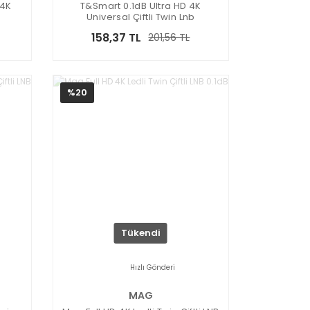
 4K
T&Smart 0.1dB Ultra HD 4K
Universal Çiftli Twin Lnb
158,37 TL
201,56 TL
%20
Tükendi
Hızlı Gönderi
MAG