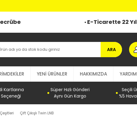
o
 Tecrübe
E-Ticarette 22 Yı
ARA
RİMDEKİLER
YENİ ÜRÜNLER
HAKKIMIZDA
YARDIM
 Kartlarına
Süper Hızlı Gönderi
Seçili 
t Seçeneği
Aynı Gün Kargo
%5 Haval
Çeşitleri
Çift Çıkışlı Twin LNB