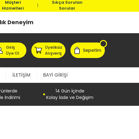
Müşteri
Sıkça Sorulan
Hizmetleri
Sorular
llık Deneyim
Giriş
Üyeliksiz
Sepetim
Üye Ol
Alışveriş
İLETİŞİM
BAYİ GİRİŞİ
Ürünlerde
14 Gün İçinde
e İndirimi
Kolay İade ve Değişim