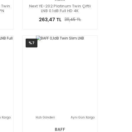
B Twin
Next YE-202 Platinum Twin Çiftli
PN
LNB 0.1dB Full HD 4K
263,47 TL
311,45 TL
%7
n Kargo
Hızlı Gönderi
Aynı Gün Kargo
BAFF