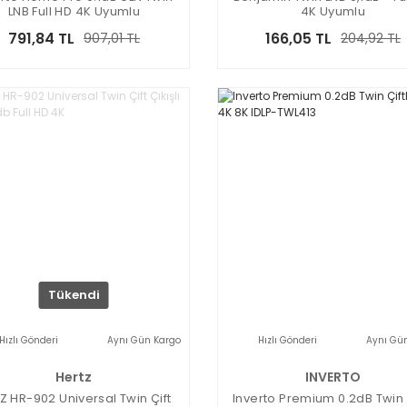
LNB Full HD 4K Uyumlu
4K Uyumlu
791,84 TL
166,05 TL
907,01 TL
204,92 TL
Tükendi
Hızlı Gönderi
Aynı Gün Kargo
Hızlı Gönderi
Aynı Gü
Hertz
INVERTO
Z HR-902 Universal Twin Çift
Inverto Premium 0.2dB Twin Ç