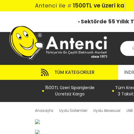
1500TL ve üzeri karg
Antenci ile
#
Sektörde 55 Yıllık
TÜM KATEGORILER
İNDİ
1500TL Üzeri Siparişlerde
Tüm Kredi
Ücretsiz Kargo
3 Taksi
Anasayfa
Uydu Sistemleri
Uydu Aksesuar
LNB 