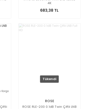
4K
683,38 TL
Tükendi
n Kargo
ROSE
iftli
ROSE RLE-200 0.1dB Twin Çiftli LNB