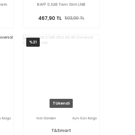
Twin
BAFF 0,1dB Twin Slim LNB
467,90 TL
503,90 TL
%21
Tükendi
n Kargo
Hızlı Gönderi
Aynı Gün Kargo
T&Smart