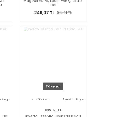
win
Mag Full HD 4K Ledli Twin Çiftli LNB
lu
0.1dB
249,07 TL
312,41 TL
Tükendi
n Kargo
Hızlı Gönderi
Aynı Gün Kargo
INVERTO
ll HD
Inverto Essential Twin LNB 0,3dB