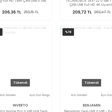
 Full HD Twin Çiftli LNB 0.1dB
TECHNOBOX TBX-22 0.1dB T
Çiftli LNB Full HD 4K Uyum
206,36 TL
209,72 TL
259,15 TL
263,47 TL
%19
Tükendi
Tükendi
Hızlı Gönderi
Aynı Gün Kargo
Hızlı Gönderi
Aynı Gü
INVERTO
BENJAMIN
erto Home Pro 0.1dB ULN Twin
Benjamin Twin LNB 0,1dB - Fu