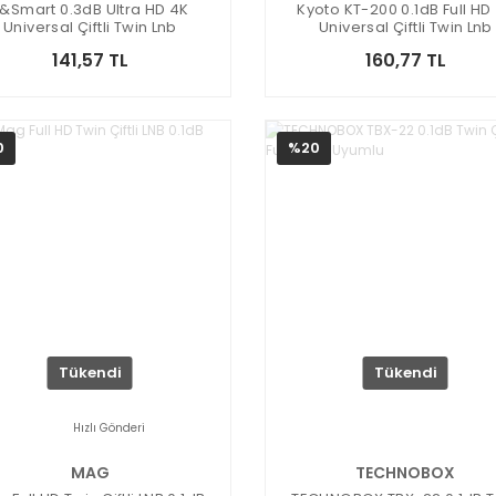
&Smart 0.3dB Ultra HD 4K
Kyoto KT-200 0.1dB Full HD
Universal Çiftli Twin Lnb
Universal Çiftli Twin Lnb
141,57 TL
160,77 TL
0
%20
Tükendi
Tükendi
Hızlı Gönderi
MAG
TECHNOBOX