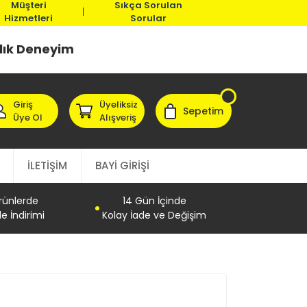
Müşteri
Sıkça Sorulan
Hizmetleri
Sorular
llık Deneyim
Giriş
Üyeliksiz
Sepetim
Üye Ol
Alışveriş
İLETİŞİM
BAYİ GİRİŞİ
Ürünlerde
14 Gün İçinde
e İndirimi
Kolay İade ve Değişim