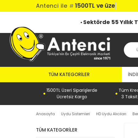
1500TL ve üzeri
Antenci ile
#
Sektörde 55 Yıllık
TÜM KATEGORILER
İNDİ
1500TL Üzeri Siparişlerde
Tüm Kredi
Ücretsiz Kargo
3 Taksi
Anasayfa
Uydu Sistemleri
HD Uydu Alıcıları
Be
TÜM KATEGORILER