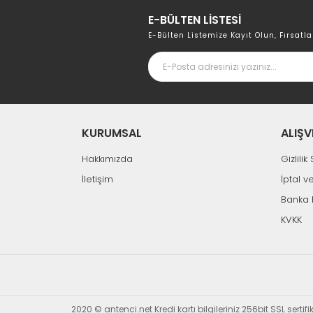
E-BÜLTEN LİSTESİ
E-Bülten Listemize Kayıt Olun, Fırsatla
KURUMSAL
ALIŞV
Hakkımızda
Gizlili
İletişim
İptal v
Banka 
KVKK
2020 © antenci.net Kredi kartı bilgileriniz 256bit SSL sertif