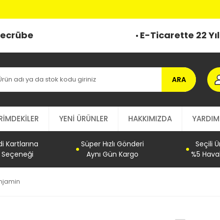
 Tecrübe
E-Ticarette 22 Yı
ARA
RİMDEKİLER
YENİ ÜRÜNLER
HAKKIMIZDA
YARDIM
 Kartlarına
Süper Hızlı Gönderi
Seçili 
t Seçeneği
Aynı Gün Kargo
%5 Haval
njamin