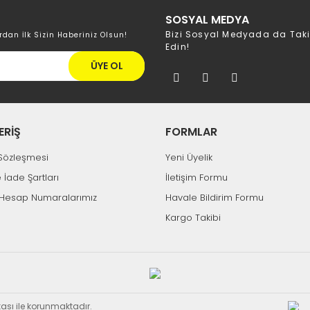
SOSYAL MEDYA
Bizi Sosyal Medyada da Tak
rdan İlk Sizin Haberiniz Olsun!
Edin!
ÜYE OL
ERİŞ
FORMLAR
k Sözleşmesi
Yeni Üyelik
e İade Şartları
İletişim Formu
Hesap Numaralarımız
Havale Bildirim Formu
Kargo Takibi
ikası ile korunmaktadır.