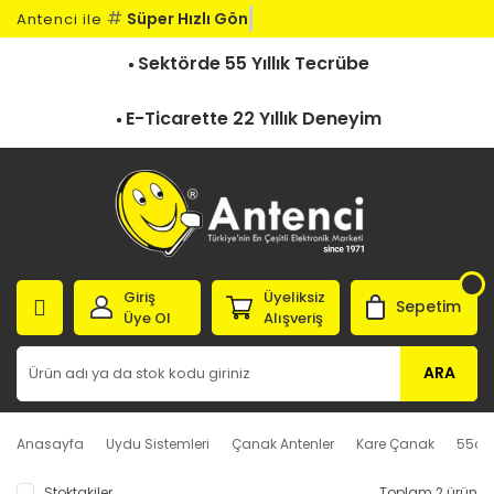
#
Süper Hızlı Gönd
Antenci ile
Sektörde 55 Yıllık Tecrübe
E-Ticarette 22 Yıllık Deneyim
Giriş
Üyeliksiz
Sepetim
Üye Ol
Alışveriş
ARA
Anasayfa
Uydu Sistemleri
Çanak Antenler
Kare Çanak
55cm
Stoktakiler
Toplam 2 ürün