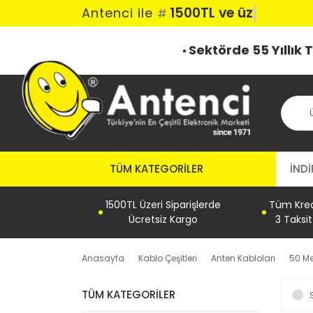
1500TL ve üzeri
Antenci ile
#
Sektörde 55 Yıllık
TÜM KATEGORILER
İNDİ
1500TL Üzeri Siparişlerde
Tüm Kredi
Ücretsiz Kargo
3 Taksi
Anasayfa
Kablo Çeşitleri
Anten Kabloları
50 Me
TÜM KATEGORILER