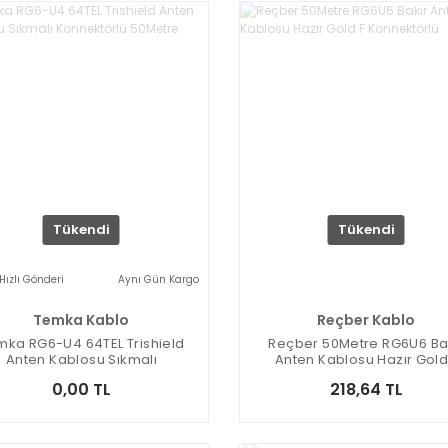
Tükendi
Tükendi
Hızlı Gönderi
Aynı Gün Kargo
Temka Kablo
Reçber Kablo
mka RG6-U4 64TEL Trishield
Reçber 50Metre RG6U6 Ba
Anten Kablosu Sıkmalı
Anten Kablosu Hazır Gold
Konnektörlü 50Metre
Konnektörlü
0,00 TL
218,64 TL