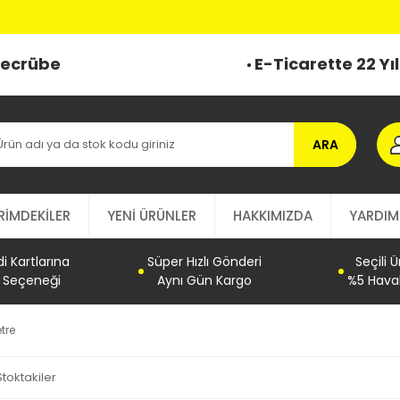
 Tecrübe
E-Ticarette 22 Yı
ARA
RİMDEKİLER
YENİ ÜRÜNLER
HAKKIMIZDA
YARDIM
 Kartlarına
Süper Hızlı Gönderi
Seçili 
t Seçeneği
Aynı Gün Kargo
%5 Haval
tre
Stoktakiler