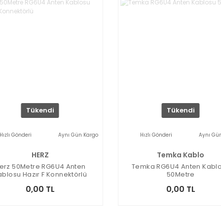
Tükendi
Tükendi
Hızlı Gönderi
Aynı Gün Kargo
Hızlı Gönderi
Aynı Gü
HERZ
Temka Kablo
erz 50Metre RG6U4 Anten
Temka RG6U4 Anten Kabl
ablosu Hazır F Konnektörlü
50Metre
0,00 TL
0,00 TL