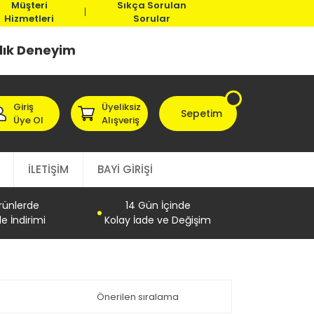
Müşteri
Sıkça Sorulan
Hizmetleri
Sorular
llık Deneyim
Giriş
Üyeliksiz
Sepetim
Üye Ol
Alışveriş
İLETİŞİM
BAYİ GİRİŞİ
Ürünlerde
14 Gün İçinde
e İndirimi
Kolay İade ve Değişim