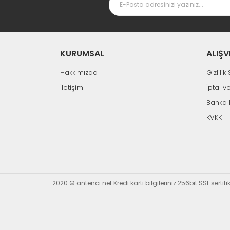
KURUMSAL
ALIŞV
Hakkımızda
Gizlili
İletişim
İptal v
Banka 
KVKK
2020 © antenci.net Kredi kartı bilgileriniz 256bit SSL sertif