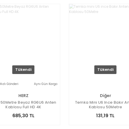
Tükendi
Tükendi
Hızlı Gönderi
Aynı Gün Kargo
HERZ
Diğer
 50Metre Beyaz RG6U6 Anten
Temka Mini U6 Ince Bakır A
Kablosu Full HD 4K
Kablosu 50Metre
685,30 TL
131,19 TL