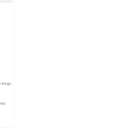
n Kargo
osu