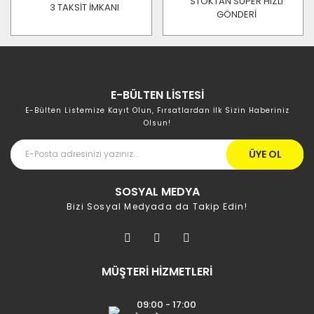
STOKTAN SÜPER HIZLI
3 TAKSİT İMKANI
GÖNDERİ
E-BÜLTEN LİSTESİ
E-Bülten Listemize Kayıt Olun, Fırsatlardan İlk Sizin Haberiniz
Olsun!
ÜYE OL
SOSYAL MEDYA
Bizi Sosyal Medyada da Takip Edin!
MÜŞTERİ HİZMETLERİ
09:00 - 17:00