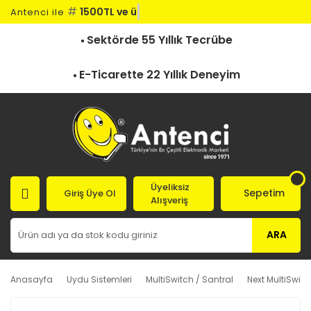
#
1500TL ve üz
Antenci ile
Sektörde 55 Yıllık Tecrübe
E-Ticarette 22 Yıllık Deneyim
Üyeliksiz
Sepetim
Giriş Üye Ol
Alışveriş
ARA
Anasayfa
Uydu Sistemleri
MultiSwitch / Santral
Next MultiSwitc