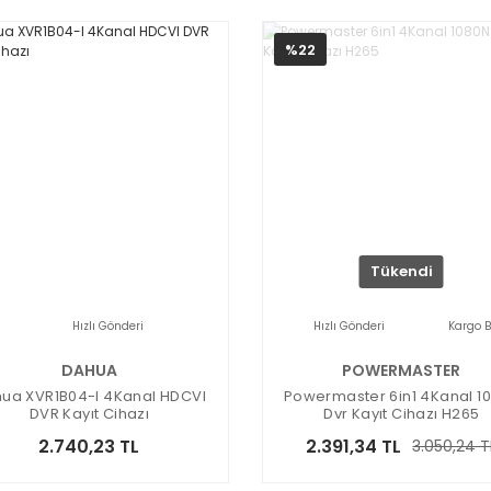
%22
Tükendi
Hızlı Gönderi
Hızlı Gönderi
Kargo 
DAHUA
POWERMASTER
ua XVR1B04-I 4Kanal HDCVI
Powermaster 6in1 4Kanal 1
DVR Kayıt Cihazı
Dvr Kayıt Cihazı H265
2.740,23 TL
2.391,34 TL
3.050,24 T