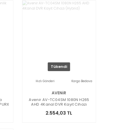
Tükendi
Hızlı Gönderi
Kargo Bedava
AVENiR
a
Avenir AV-TC04SM 1080N H265
5PURX
AHD 4Kanal DVR Kayıt Cihazı
(Hybrid)
2.554,03 TL