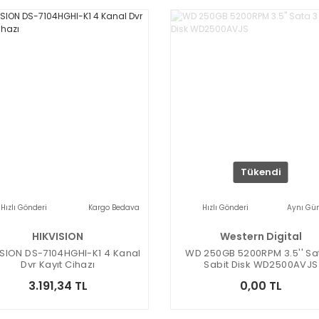
Tükendi
Hızlı Gönderi
Kargo Bedava
Hızlı Gönderi
Aynı Gü
HIKVISION
Western Digital
ISION DS-7104HGHI-K1 4 Kanal
WD 250GB 5200RPM 3.5'' Sa
Dvr Kayıt Cihazı
Sabit Disk WD2500AVJS
3.191,34 TL
0,00 TL