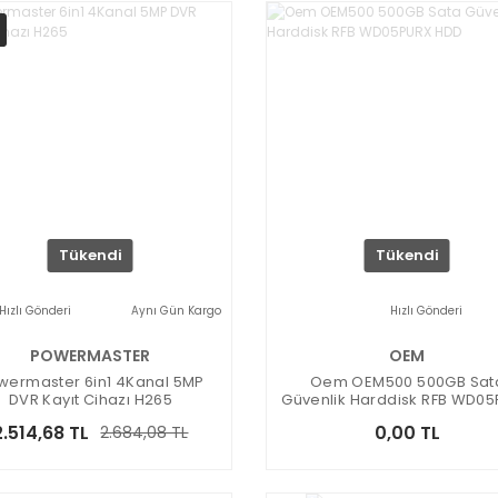
Tükendi
Tükendi
Hızlı Gönderi
Aynı Gün Kargo
Hızlı Gönderi
POWERMASTER
OEM
wermaster 6in1 4Kanal 5MP
Oem OEM500 500GB Sat
DVR Kayıt Cihazı H265
Güvenlik Harddisk RFB WD0
HDD
2.514,68 TL
0,00 TL
2.684,08 TL