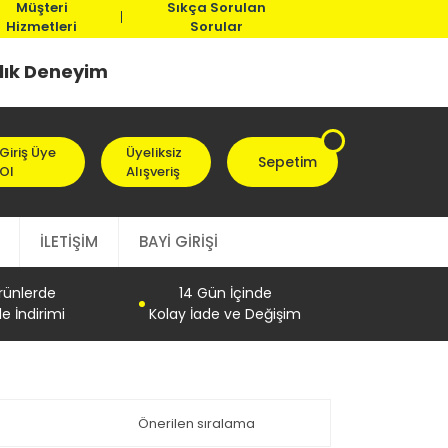
Müşteri
Sıkça Sorulan
Hizmetleri
Sorular
llık Deneyim
Giriş Üye
Üyeliksiz
Sepetim
Ol
Alışveriş
İLETİŞİM
BAYİ GİRİŞİ
Ürünlerde
14 Gün İçinde
e İndirimi
Kolay İade ve Değişim