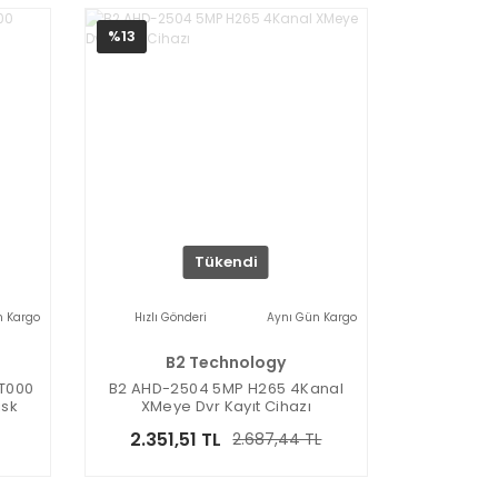
%13
Tükendi
n Kargo
Hızlı Gönderi
Aynı Gün Kargo
B2 Technology
VT000
B2 AHD-2504 5MP H265 4Kanal
isk
XMeye Dvr Kayıt Cihazı
2.351,51 TL
2.687,44 TL