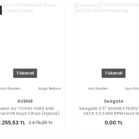
Tükendi
Tükendi
Hızlı Gönderi
Kargo Bedava
Hızlı Gönderi
Aynı Gü
AVENiR
Seagate
venir AV-TC04S H265 AHD
Seagate 2.5'' 500GB ST500
al DVR Kayıt Cihazı (Hybrid)
SATA 3.0 5400 RPM Hard D
2.255,53 TL
0,00 TL
2.476,28 TL