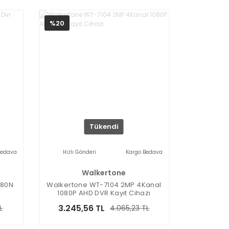
%20
Tükendi
Bedava
Hızlı Gönderi
Kargo Bedava
Walkertone
080N
Walkertone WT-7104 2MP 4Kanal
1080P AHD DVR Kayıt Cihazı
3.245,56 TL
L
4.065,23 TL