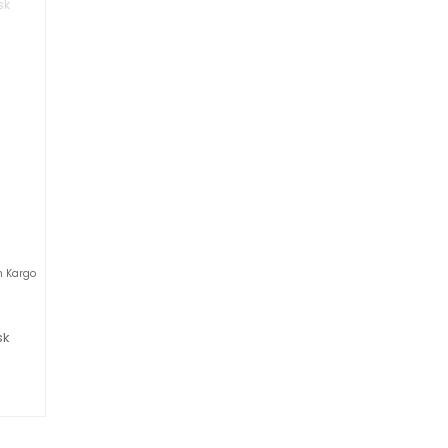
n Kargo
sk