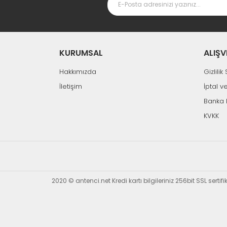
KURUMSAL
ALIŞV
Hakkımızda
Gizlili
İletişim
İptal v
Banka 
KVKK
2020 © antenci.net Kredi kartı bilgileriniz 256bit SSL sertif