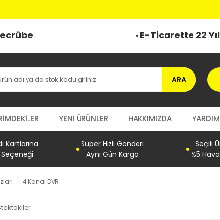
 Tecrübe
E-Ticarette 22 Yı
ARA
RİMDEKİLER
YENİ ÜRÜNLER
HAKKIMIZDA
YARDIM
 Kartlarına
Süper Hızlı Gönderi
Seçili 
t Seçeneği
Aynı Gün Kargo
%5 Haval
zları
4 Kanal DVR
Stoktakiler