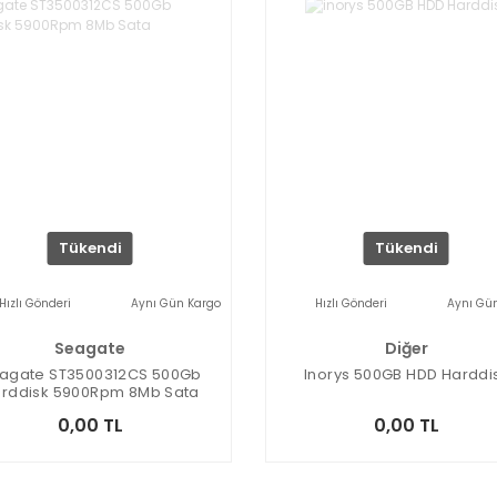
Tükendi
Tükendi
Hızlı Gönderi
Aynı Gün Kargo
Hızlı Gönderi
Aynı Gü
Seagate
Diğer
agate ST3500312CS 500Gb
Inorys 500GB HDD Harddi
rddisk 5900Rpm 8Mb Sata
0,00 TL
0,00 TL