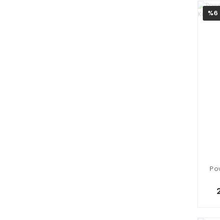
%6
Po